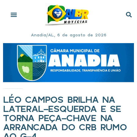
Anadia/AL, 6 de agosto de 2026
Início
»
Léo Campos brilha na lateral-esquerda e se torna peça-chave na arrancada do CRB rumo ao G-4
LÉO CAMPOS BRILHA NA
LATERAL-ESQUERDA E SE
TORNA PEÇA-CHAVE NA
ARRANCADA DO CRB RUMO
AO G-4