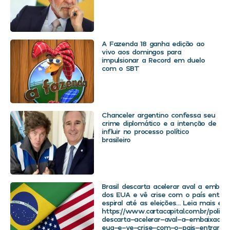
A Fazenda 18 ganha edição ao
vivo aos domingos para
impulsionar a Record em duelo
com o SBT
Chanceler argentino confessa seu
crime diplomático e a intenção de
influir no processo político
brasileiro
Brasil descarta acelerar aval a embaix
dos EUA e vê crise com o país entra
espiral até as eleições… Leia mais em
https://www.cartacapital.com.br/politica
descarta-acelerar-aval-a-embaixador
eua-e-ve-crise-com-o-pais-entrar-