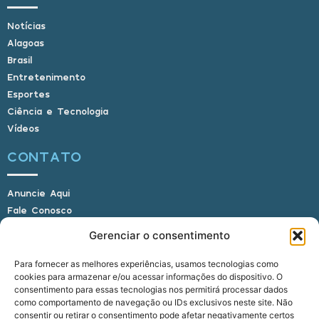
Notícias
Alagoas
Brasil
Entretenimento
Esportes
Ciência e Tecnologia
Vídeos
CONTATO
Anuncie Aqui
Fale Conosco
Internauta, envie sua foto
Gerenciar o consentimento
Para fornecer as melhores experiências, usamos tecnologias como
cookies para armazenar e/ou acessar informações do dispositivo. O
E-mail: alagoasbrasilnoticias@gmail.com
consentimento para essas tecnologias nos permitirá processar dados
Telefone: (82) 9 9691-0391 (Whatsapp)
como comportamento de navegação ou IDs exclusivos neste site. Não
Responsável Técnico: Crysthyan Carlos
consentir ou retirar o consentimento pode afetar negativamente certos