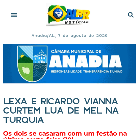
Anadia/AL, 7 de agosto de 2026
Início
»
Lexa e Ricardo Vianna curtem lua de mel na Turquia
LEXA E RICARDO VIANNA
CURTEM LUA DE MEL NA
TURQUIA
Os dois se casaram com um festão na