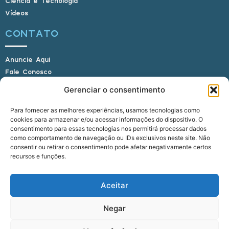
Ciência e Tecnologia
Vídeos
CONTATO
Anuncie Aqui
Fale Conosco
Internauta, envie sua foto
Gerenciar o consentimento
Para fornecer as melhores experiências, usamos tecnologias como
cookies para armazenar e/ou acessar informações do dispositivo. O
E-mail: alagoasbrasilnoticias@gmail.com
consentimento para essas tecnologias nos permitirá processar dados
Telefone: (82) 9 9691-0391 (Whatsapp)
como comportamento de navegação ou IDs exclusivos neste site. Não
Responsável Técnico: Crysthyan Carlos
consentir ou retirar o consentimento pode afetar negativamente certos
Rua do Sau - Centro - Anadia - AL - CEP:
recursos e funções.
57660-000
Aceitar
© 2022 - 2026 Alagoas Brasil Notícias. Todos os
Negar
direitos reservados.