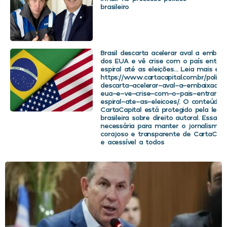
brasileiro
Brasil descarta acelerar aval a embaix
dos EUA e vê crise com o país entra
espiral até as eleições… Leia mais em
https://www.cartacapital.com.br/politica
descarta-acelerar-aval-a-embaixador
eua-e-ve-crise-com-o-pais-entrar-
espiral-ate-as-eleicoes/. O conteúdo 
CartaCapital está protegido pela legis
brasileira sobre direito autoral. Essa d
necessária para manter o jornalismo
corajoso e transparente de CartaCapit
e acessível a todos