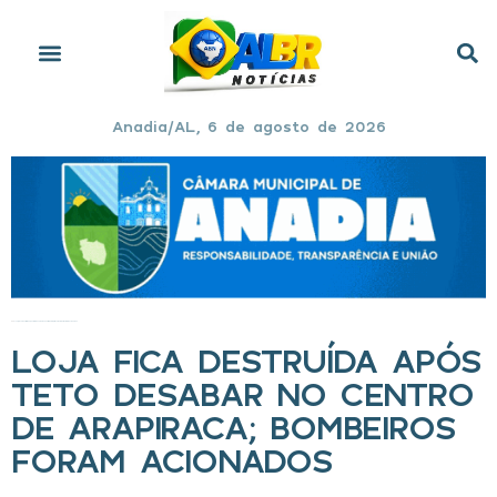
Anadia/AL, 6 de agosto de 2026
Início
»
Loja fica destruída após teto desabar no Centro de Arapiraca; bombeiros foram acionados
LOJA FICA DESTRUÍDA APÓS
TETO DESABAR NO CENTRO
DE ARAPIRACA; BOMBEIROS
FORAM ACIONADOS