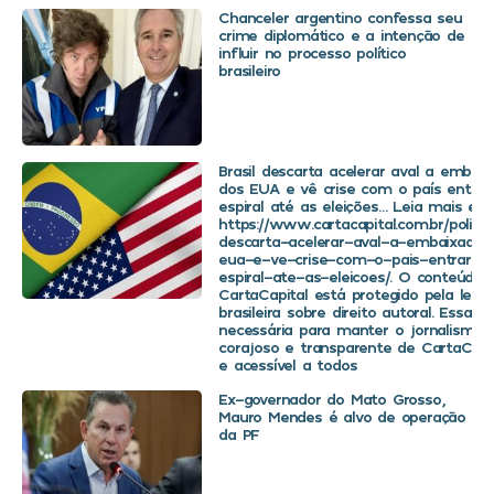
Chanceler argentino confessa seu
crime diplomático e a intenção de
influir no processo político
brasileiro
Brasil descarta acelerar aval a embaix
dos EUA e vê crise com o país entra
espiral até as eleições… Leia mais em
https://www.cartacapital.com.br/politica
descarta-acelerar-aval-a-embaixador
eua-e-ve-crise-com-o-pais-entrar-
espiral-ate-as-eleicoes/. O conteúdo 
CartaCapital está protegido pela legis
brasileira sobre direito autoral. Essa d
necessária para manter o jornalismo
corajoso e transparente de CartaCapit
e acessível a todos
Ex-governador do Mato Grosso,
Mauro Mendes é alvo de operação
da PF