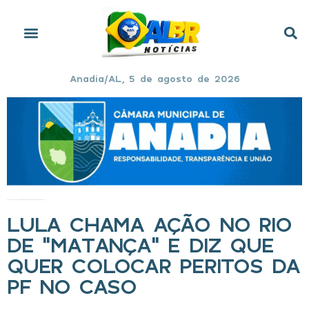
Anadia/AL, 5 de agosto de 2026
Início
»
Lula chama ação no Rio de “matança” e diz que quer colocar peritos da PF no caso
LULA CHAMA AÇÃO NO RIO
DE “MATANÇA” E DIZ QUE
QUER COLOCAR PERITOS DA
PF NO CASO