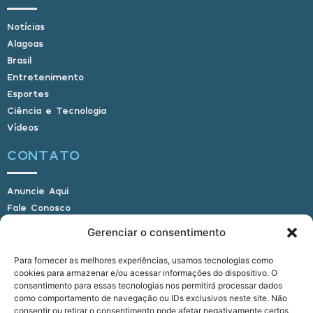
Notícias
Alagoas
Brasil
Entretenimento
Esportes
Ciência e Tecnologia
Vídeos
CONTATO
Anuncie Aqui
Fale Conosco
Internauta, envie sua foto
Gerenciar o consentimento
Para fornecer as melhores experiências, usamos tecnologias como
cookies para armazenar e/ou acessar informações do dispositivo. O
E-mail: alagoasbrasilnoticias@gmail.com
consentimento para essas tecnologias nos permitirá processar dados
Telefone: (82) 9 9691-0391 (Whatsapp)
como comportamento de navegação ou IDs exclusivos neste site. Não
Responsável Técnico: Crysthyan Carlos
consentir ou retirar o consentimento pode afetar negativamente certos