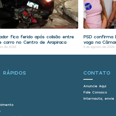
ador fica ferido após colisão entre
PSD confirma D
 carro no Centro de Arapiraca
vaga na Câmar
to de 2026
5 de agosto de 2026
S RÁPIDOS
CONTATO
Anuncie Aqui
Fale Conosco
Internauta, envie
nimento
s