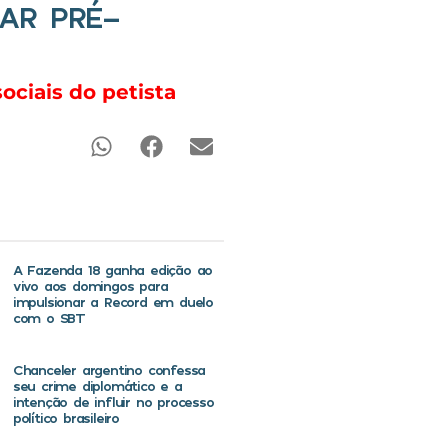
AR PRÉ-
ociais do petista
A Fazenda 18 ganha edição ao
vivo aos domingos para
impulsionar a Record em duelo
com o SBT
Chanceler argentino confessa
seu crime diplomático e a
intenção de influir no processo
político brasileiro