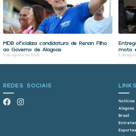
MDB oficializa candidatura de Renan Filho
Entreg
ao Governo de Alagoas
moto e
5 de agosto de 2026
5 de agos
REDES SOCIAIS
LINK
Notícias
Alagoas
Brasil
Entrete
Esporte