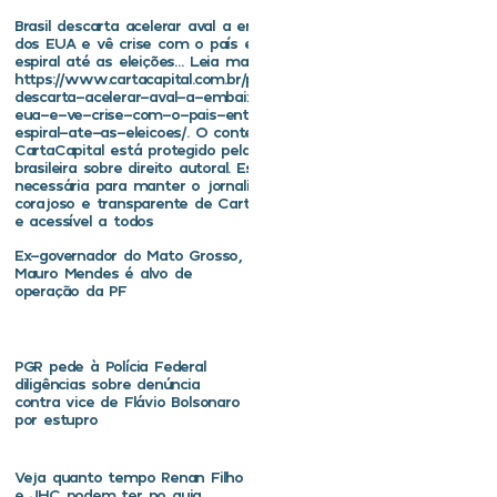
Brasil descarta acelerar aval a embaixador
dos EUA e vê crise com o país entrar em
espiral até as eleições… Leia mais em
https://www.cartacapital.com.br/politica/brasil-
descarta-acelerar-aval-a-embaixador-dos-
eua-e-ve-crise-com-o-pais-entrar-em-
espiral-ate-as-eleicoes/. O conteúdo de
CartaCapital está protegido pela legislação
brasileira sobre direito autoral. Essa defesa é
necessária para manter o jornalismo
corajoso e transparente de CartaCapital vivo
e acessível a todos
Ex-governador do Mato Grosso,
Mauro Mendes é alvo de
operação da PF
PGR pede à Polícia Federal
diligências sobre denúncia
contra vice de Flávio Bolsonaro
por estupro
Veja quanto tempo Renan Filho
e JHC podem ter no guia