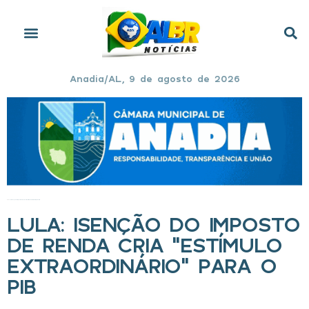
Anadia/AL, 9 de agosto de 2026
Início
»
Lula: Isenção do Imposto de Renda cria “estímulo extraordinário” para o PIB
LULA: ISENÇÃO DO IMPOSTO
DE RENDA CRIA “ESTÍMULO
EXTRAORDINÁRIO” PARA O
PIB