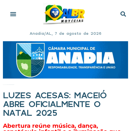
Anadia/AL, 7 de agosto de 2026
Início
»
Luzes acesas: Maceió abre oficialmente o Natal 2025
LUZES ACESAS: MACEIÓ
ABRE OFICIALMENTE O
NATAL 2025
Abertura reúne música, dança,