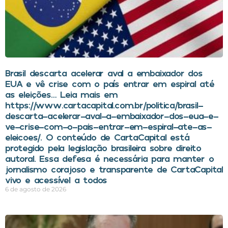
Brasil descarta acelerar aval a embaixador dos
EUA e vê crise com o país entrar em espiral até
as eleições… Leia mais em
https://www.cartacapital.com.br/politica/brasil-
descarta-acelerar-aval-a-embaixador-dos-eua-e-
ve-crise-com-o-pais-entrar-em-espiral-ate-as-
eleicoes/. O conteúdo de CartaCapital está
protegido pela legislação brasileira sobre direito
autoral. Essa defesa é necessária para manter o
jornalismo corajoso e transparente de CartaCapital
vivo e acessível a todos
6 de agosto de 2026