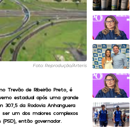
Foto: Reprodução/Arteris
mo Trevão de Ribeirão Preto, é
overno estadual após uma grande
km 307,5 da Rodovia Anhanguera
de ser um dos maiores complexos
 (PSD), então governador.