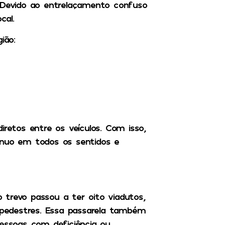
. Devido ao entrelaçamento confuso
cal.
ião:
iretos entre os veículos. Com isso,
ínuo em todos os sentidos e
 trevo passou a ter oito viadutos,
pedestres. Essa passarela também
pessoas com deficiência ou