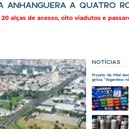
GA ANHANGUERA A QUATRO R
20 alças de acesso, oito viadutos e passa
NOTÍCIAS
Projeto de Milei le
gritos: “Argentina 