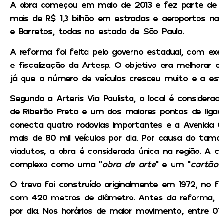
A obra começou em maio de 2013 e fez parte de
mais de R$ 1,3 bilhão em estradas e aeroportos nas
e Barretos, todas no estado de São Paulo.
A reforma foi feita pelo governo estadual, com ex
e fiscalização da Artesp. O objetivo era melhorar
já que o número de veículos cresceu muito e a es
Segundo a Arteris Via Paulista, o local é considera
de Ribeirão Preto e um dos maiores pontos de ligaç
conecta quatro rodovias importantes e a Avenida
mais de 80 mil veículos por dia. Por causa do ta
viadutos, a obra é considerada única na região. A
complexo como uma “
obra de arte
” e um “
cartão
O trevo foi construído originalmente em
1972
, no 
com 420 metros de diâmetro. Antes da reforma, já
por dia. Nos horários de maior movimento, entre 0