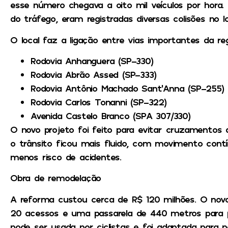
esse número chegava a oito mil veículos por hora
do tráfego, eram registradas diversas colisões no lo
O local faz a ligação entre vias importantes da reg
Rodovia Anhanguera (SP-330)
Rodovia Abrão Assed (SP-333)
Rodovia Antônio Machado Sant’Anna (SP-255)
Rodovia Carlos Tonanni (SP-322)
Avenida Castelo Branco (SPA 307/330)
O novo projeto foi feito para evitar cruzamentos d
o trânsito ficou mais fluido, com movimento cont
menos risco de acidentes.
Obra de remodelação
A reforma custou cerca de R$ 120 milhões. O novo
20 acessos e uma passarela de 440 metros para 
pode ser usada por ciclistas e foi adaptada para 