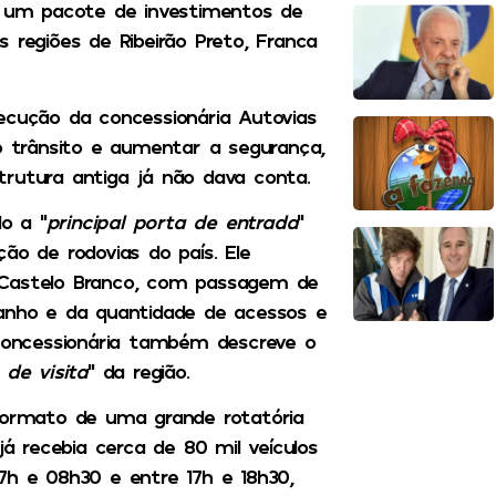
 um pacote de investimentos de
 regiões de Ribeirão Preto, Franca
ecução da concessionária Autovias
 o trânsito e aumentar a segurança,
trutura antiga já não dava conta.
do a “
principal porta de entrada
”
ão de rodovias do país. Ele
 Castelo Branco, com passagem de
manho e da quantidade de acessos e
 concessionária também descreve o
 de visita
” da região.
formato de uma grande rotatória
 recebia cerca de 80 mil veículos
7h e 08h30 e entre 17h e 18h30,