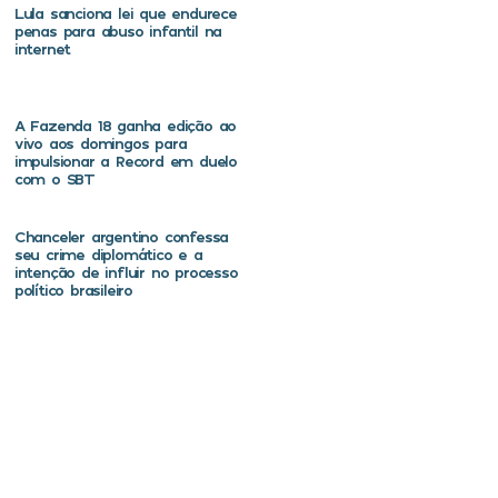
Lula sanciona lei que endurece
penas para abuso infantil na
internet
A Fazenda 18 ganha edição ao
vivo aos domingos para
impulsionar a Record em duelo
com o SBT
Chanceler argentino confessa
seu crime diplomático e a
intenção de influir no processo
político brasileiro