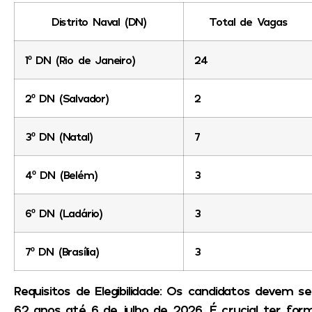
Distrito Naval (DN)
Total de Vagas
1º DN (Rio de Janeiro)
24
2º DN (Salvador)
2
3º DN (Natal)
7
4º DN (Belém)
3
6º DN (Ladário)
3
7º DN (Brasília)
3
Requisitos de Elegibilidade: Os candidatos devem ser
62 anos até 6 de julho de 2026. É crucial ter f