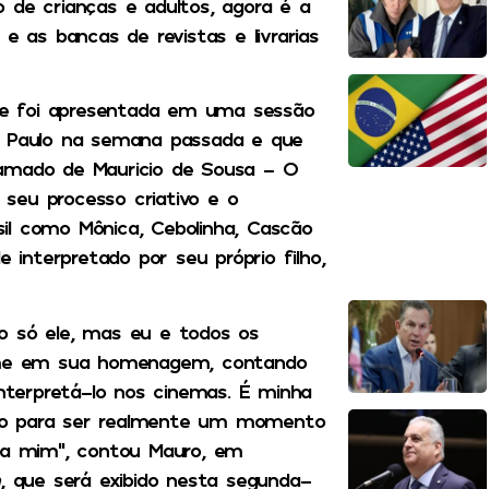
 de crianças e adultos, agora é a
e as bancas de revistas e livrarias
que foi apresentada em uma sessão
ão Paulo na semana passada e que
hamado de Mauricio de Sousa – O
, seu processo criativo e o
il como Mônica, Cebolinha, Cascão
e interpretado por seu próprio filho,
o só ele, mas eu e todos os
ilme em sua homenagem, contando
interpretá-lo nos cinemas. É minha
vo para ser realmente um momento
ara mim”, contou Mauro, em
m
, que será exibido nesta segunda-