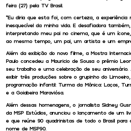
feira (27) pela TV Brasil.
“Eu diria que esta foi, com certeza, a experiência
inesquecível da minha vida. E desafiadora também,
interpretando meu pai no cinema, que é um ícone, u
ao mesmo tempo, um pai, um artista e um empres
Além da exibição do novo filme, a Mostra Internac
Paulo concedeu a Mauricio de Sousa o prêmio Leo
seu trabalho e uma celebração de seu aniversário
exibir três produções sobre o grupinho do Limoeir
programação infantil: Turma da Mônica: Laços, Tu
e a Goiabeira Maraviósa.
Além dessas homenagens, o jornalista Sidney Gus
da MSP Estúdios, anunciou o lançamento de um liv
e que reúne 90 quadrinistas de todo o Brasil para 
nome de MSP90.