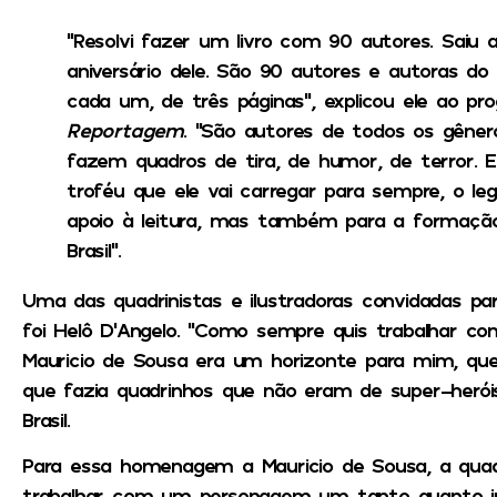
“Resolvi fazer um livro com 90 autores. Saiu 
aniversário dele. São 90 autores e autoras do Br
cada um, de três páginas”, explicou ele ao p
Reportagem
. ”São autores de todos os gêner
fazem quadros de tira, de humor, de terror. 
troféu que ele vai carregar para sempre, o le
apoio à leitura, mas também para a formação
Brasil”.
Uma das quadrinistas e ilustradoras convidadas pa
foi Helô D’Angelo. “Como sempre quis trabalhar co
Mauricio de Sousa era um horizonte para mim, que
que fazia quadrinhos que não eram de super-herói
Brasil.
Para essa homenagem a Mauricio de Sousa, a quadri
trabalhar com um personagem um tanto quanto in