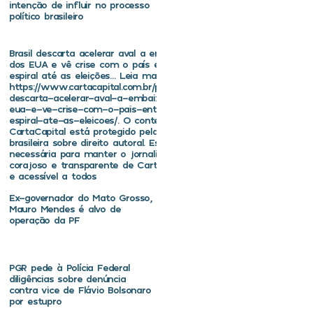
intenção de influir no processo
político brasileiro
Brasil descarta acelerar aval a embaixador
dos EUA e vê crise com o país entrar em
espiral até as eleições… Leia mais em
https://www.cartacapital.com.br/politica/brasil-
descarta-acelerar-aval-a-embaixador-dos-
eua-e-ve-crise-com-o-pais-entrar-em-
espiral-ate-as-eleicoes/. O conteúdo de
CartaCapital está protegido pela legislação
brasileira sobre direito autoral. Essa defesa é
necessária para manter o jornalismo
corajoso e transparente de CartaCapital vivo
e acessível a todos
Ex-governador do Mato Grosso,
Mauro Mendes é alvo de
operação da PF
PGR pede à Polícia Federal
diligências sobre denúncia
contra vice de Flávio Bolsonaro
por estupro