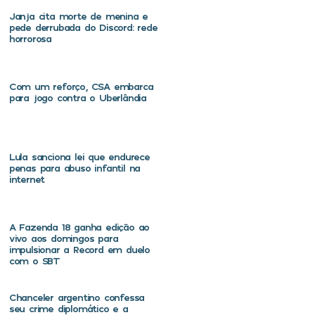
Janja cita morte de menina e
pede derrubada do Discord: rede
horrorosa
Com um reforço, CSA embarca
para jogo contra o Uberlândia
Lula sanciona lei que endurece
penas para abuso infantil na
internet
A Fazenda 18 ganha edição ao
vivo aos domingos para
impulsionar a Record em duelo
com o SBT
Chanceler argentino confessa
seu crime diplomático e a