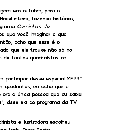
agora em outubro, para o
asil inteiro, fazendo histórias,
rograma
Caminhos da
os que você imaginar e que
Então, acho que esse é o
gado que ele trouxe não só no
 de tantos quadrinistas no
ra participar desse especial MSP90
m quadrinhos, eu acho que o
 era a única pessoa que eu sabia
s”, disse ela ao programa da TV
nista e ilustradora escolheu
usitado: Dona Pedra.