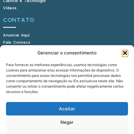
Ciência e Tecnologia
Vídeos
CONTATO
Anuncie Aqui
Fale Conosco
Internauta, envie sua foto
Gerenciar o consentimento
Para fornecer as melhores experiências, usamos tecnologias como
cookies para armazenar e/ou acessar informações do dispositivo. O
E-mail: alagoasbrasilnoticias@gmail.com
consentimento para essas tecnologias nos permitirá processar dados
Telefone: (82) 9 9691-0391 (Whatsapp)
como comportamento de navegação ou IDs exclusivos neste site. Não
Responsável Técnico: Crysthyan Carlos
consentir ou retirar o consentimento pode afetar negativamente certos
Rua do Sau - Centro - Anadia - AL - CEP:
recursos e funções.
57660-000
Aceitar
© 2022 - 2026 Alagoas Brasil Notícias. Todos os
Negar
direitos reservados.