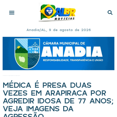
Anadia/AL, 9 de agosto de 2026
Início
»
Médica é presa duas vezes em Arapiraca por agredir idosa de 77 anos; veja imagens da agressão
MÉDICA É PRESA DUAS
VEZES EM ARAPIRACA POR
AGREDIR IDOSA DE 77 ANOS;
VEJA IMAGENS DA
AGRESSÃO