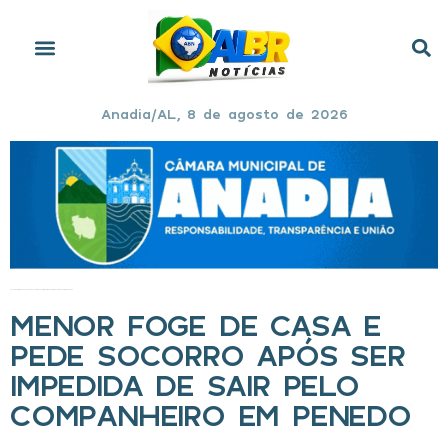
Anadia/AL, 8 de agosto de 2026
Início
»
Menor foge de casa e pede socorro após ser impedida de sair pelo companheiro em Penedo
MENOR FOGE DE CASA E
PEDE SOCORRO APÓS SER
IMPEDIDA DE SAIR PELO
COMPANHEIRO EM PENEDO