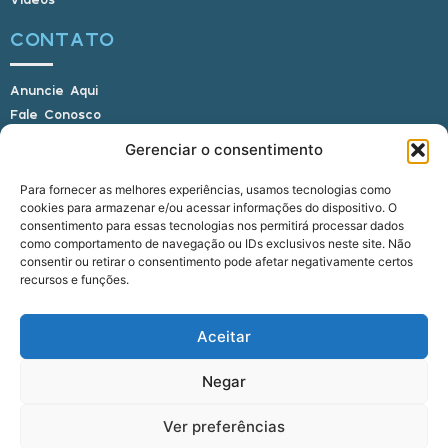
CONTATO
Anuncie Aqui
Fale Conosco
Internauta, envie sua foto
Gerenciar o consentimento
Para fornecer as melhores experiências, usamos tecnologias como
cookies para armazenar e/ou acessar informações do dispositivo. O
E-mail: alagoasbrasilnoticias@gmail.com
consentimento para essas tecnologias nos permitirá processar dados
Telefone: (82) 9 9691-0391 (Whatsapp)
como comportamento de navegação ou IDs exclusivos neste site. Não
Responsável Técnico: Crysthyan Carlos
consentir ou retirar o consentimento pode afetar negativamente certos
Rua do Sau - Centro - Anadia - AL - CEP:
recursos e funções.
57660-000
Aceitar
© 2022 - 2026 Alagoas Brasil Notícias. Todos os
Negar
direitos reservados.
Ver preferências
five
agência