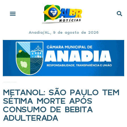
Anadia/AL, 9 de agosto de 2026
Início
»
Metanol: São Paulo tem sétima morte após consumo de bebita adulterada
METANOL: SÃO PAULO TEM
SÉTIMA MORTE APÓS
CONSUMO DE BEBITA
ADULTERADA