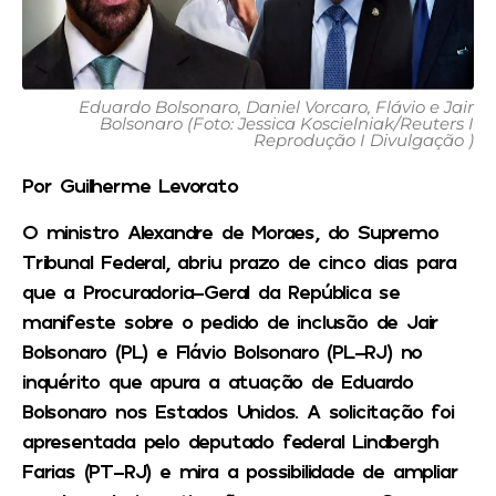
Eduardo Bolsonaro, Daniel Vorcaro, Flávio e Jair
Bolsonaro (Foto: Jessica Koscielniak/Reuters I
Reprodução I Divulgação )
Por Guilherme Levorato
O ministro Alexandre de Moraes, do Supremo
Tribunal Federal, abriu prazo de cinco dias para
que a Procuradoria-Geral da República se
manifeste sobre o pedido de inclusão de Jair
Bolsonaro (PL) e Flávio Bolsonaro (PL-RJ) no
inquérito que apura a atuação de Eduardo
Bolsonaro nos Estados Unidos. A solicitação foi
apresentada pelo deputado federal Lindbergh
Farias (PT-RJ) e mira a possibilidade de ampliar