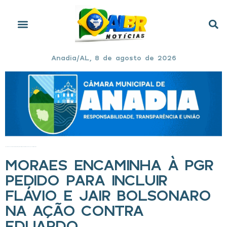
Anadia/AL, 8 de agosto de 2026
Início
»
Moraes encaminha à PGR pedido para incluir Flávio e Jair Bolsonaro na ação contra Eduardo
MORAES ENCAMINHA À PGR
PEDIDO PARA INCLUIR
FLÁVIO E JAIR BOLSONARO
NA AÇÃO CONTRA
EDUARDO