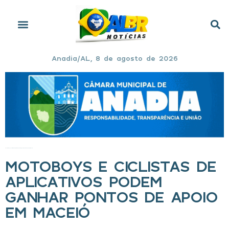
Anadia/AL, 8 de agosto de 2026
Início
»
Motoboys e ciclistas de aplicativos podem ganhar pontos de apoio em Maceió
MOTOBOYS E CICLISTAS DE
APLICATIVOS PODEM
GANHAR PONTOS DE APOIO
EM MACEIÓ