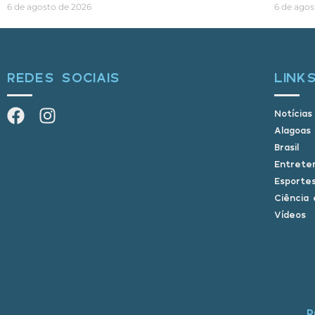
6 de agosto de 2026
6 de agos
REDES SOCIAIS
LINK
Notícias
Alagoas
Brasil
Entrete
Esporte
Ciência 
Vídeos
R