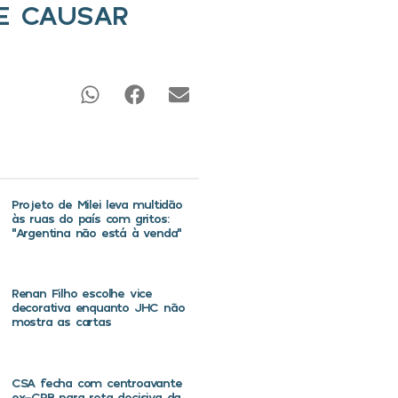
 E CAUSAR
Projeto de Milei leva multidão
às ruas do país com gritos:
“Argentina não está à venda”
Renan Filho escolhe vice
decorativa enquanto JHC não
mostra as cartas
CSA fecha com centroavante
ex-CRB para reta decisiva da