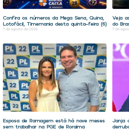
Confira os números da Mega Sena, Quina,
Veja a
Lotofácil, Timemania desta quinta-feira (6)
do Bra
7 de agosto de 2026
7 de agos
Esposa de Ramagem está há nove meses
Janja 
sem trabalhar na PGE de Roraima
derrub