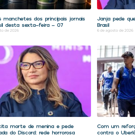
s manchetes dos principais jornais
Janja pede que
sil desta sexta-feira – 07
Brasil
to de 2026
6 de agosto de 2026
cita morte de menina e pede
Com um reforç
ada do Discord: rede horrorosa
contra o Uberl