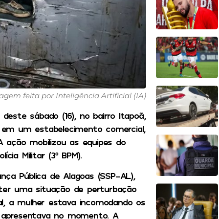
agem feita por Inteligência Artificial (IA)
este sábado (16), no bairro Itapoã,
 em um estabelecimento comercial,
 A ação mobilizou as equipes do
cia Militar (3º BPM).
nça Pública de Alagoas (SSP-AL),
nter uma situação de perturbação
al, a mulher estava incomodando os
se apresentava no momento. A