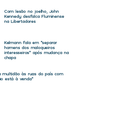
Com lesão no joelho, John
Kennedy desfalca Fluminense
na Libertadores
Kelmann fala em “separar
homens dos maloqueiros
interesseiros” após mudança na
chapa
va multidão às ruas do país com
não está à venda”