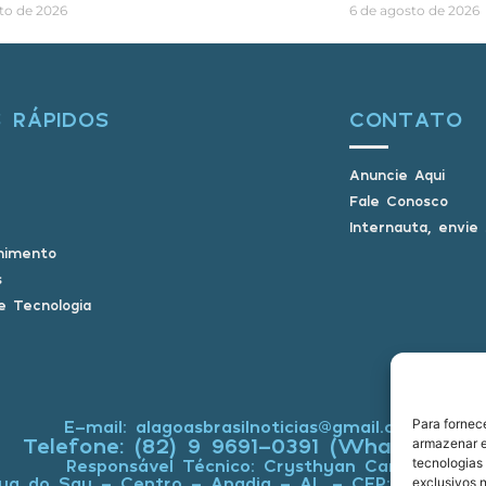
to de 2026
6 de agosto de 2026
S RÁPIDOS
CONTATO
Anuncie Aqui
Fale Conosco
Internauta, envie
nimento
s
e Tecnologia
Para fornec
E-mail: alagoasbrasilnoticias@gmail.com
Telefone: (82) 9 9691-0391 (Whatsapp)
armazenar e
tecnologias
Responsável Técnico: Crysthyan Carlos
ua do Sau - Centro - Anadia - AL - CEP: 57660-0
exclusivos n