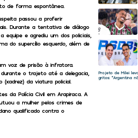
nto de forma espontânea.
speita passou a proferir
is. Durante a tentativa de diálogo
 equipe e agrediu um dos policiais,
 do supercílio esquerdo, além de
am voz de prisão à infratora.
 durante o trajeto até a delegacia,
Projeto de Milei le
gritos: “Argentina 
adrez) da viatura policial.
s da Polícia Civil em Arapiraca. A
 autuou a mulher pelos crimes de
dano qualificado contra o