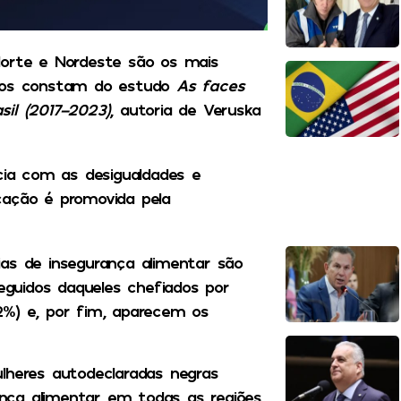
Norte e Nordeste são os mais
ados constam do estudo
As faces
sil (2017-2023)
, autoria de Veruska
cia com as desigualdades e
licação é promovida pela
ias de insegurança alimentar são
seguidos daqueles chefiados por
2%) e, por fim, aparecem os
lheres autodeclaradas negras
nça alimentar em todas as regiões