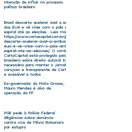
intenção de influir no processo
político brasileiro
Brasil descarta acelerar aval a embaixador
dos EUA e vê crise com o país entrar em
espiral até as eleições… Leia mais em
https://www.cartacapital.com.br/politica/brasil-
descarta-acelerar-aval-a-embaixador-dos-
eua-e-ve-crise-com-o-pais-entrar-em-
espiral-ate-as-eleicoes/. O conteúdo de
CartaCapital está protegido pela legislação
brasileira sobre direito autoral. Essa defesa é
necessária para manter o jornalismo
corajoso e transparente de CartaCapital vivo
e acessível a todos
Ex-governador do Mato Grosso,
Mauro Mendes é alvo de
operação da PF
PGR pede à Polícia Federal
diligências sobre denúncia
contra vice de Flávio Bolsonaro
por estupro