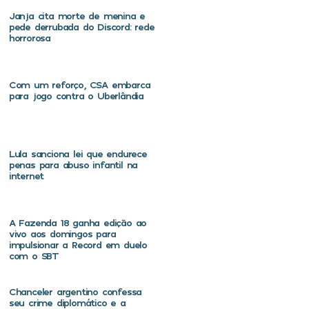
Janja cita morte de menina e
pede derrubada do Discord: rede
horrorosa
Com um reforço, CSA embarca
para jogo contra o Uberlândia
Lula sanciona lei que endurece
penas para abuso infantil na
internet
A Fazenda 18 ganha edição ao
vivo aos domingos para
impulsionar a Record em duelo
com o SBT
Chanceler argentino confessa
seu crime diplomático e a