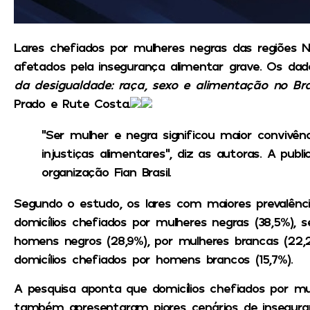
Lares chefiados por mulheres negras das regiões 
afetados pela insegurança alimentar grave. Os d
da desigualdade: raça, sexo e alimentação no Bra
Prado e Rute Costa.
“Ser mulher e negra significou maior convivên
injustiças alimentares”, diz as autoras. A pub
organização Fian Brasil.
Segundo o estudo, os lares com maiores prevalênc
domicílios chefiados por mulheres negras (38,5%), 
homens negros (28,9%), por mulheres brancas (22,
domicílios chefiados por homens brancos (15,7%).
A pesquisa aponta que domicílios chefiados por mu
também apresentaram piores cenários de insegura