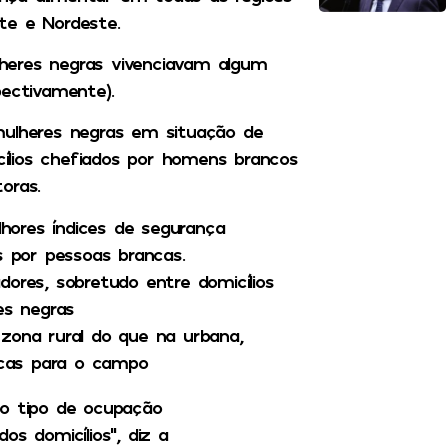
te e Nordeste.
heres negras vivenciavam algum
pectivamente).
mulheres negras em situação de
ílios chefiados por homens brancos
oras.
ores índices de segurança
s por pessoas brancas.
ores, sobretudo entre domicílios
es negras
zona rural do que na urbana,
ficas para o campo
 o tipo de ocupação
s domicílios”, diz a