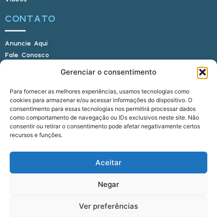
CONTATO
Anuncie Aqui
Fale Conosco
Internauta, envie sua foto
Gerenciar o consentimento
Para fornecer as melhores experiências, usamos tecnologias como
cookies para armazenar e/ou acessar informações do dispositivo. O
E-mail: alagoasbrasilnoticias@gmail.com
consentimento para essas tecnologias nos permitirá processar dados
Telefone: (82) 9 9691-0391 (Whatsapp)
como comportamento de navegação ou IDs exclusivos neste site. Não
Responsável Técnico: Crysthyan Carlos
consentir ou retirar o consentimento pode afetar negativamente certos
Rua do Sau - Centro - Anadia - AL - CEP:
recursos e funções.
57660-000
Aceitar
© 2022 - 2026 Alagoas Brasil Notícias. Todos os
Negar
direitos reservados.
Ver preferências
five
agência