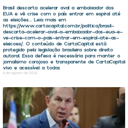
Brasil descarta acelerar aval a embaixador dos
EUA e vê crise com o país entrar em espiral até
as eleições… Leia mais em
https://www.cartacapital.com.br/politica/brasil-
descarta-acelerar-aval-a-embaixador-dos-eua-e-
ve-crise-com-o-pais-entrar-em-espiral-ate-as-
eleicoes/. O conteúdo de CartaCapital está
protegido pela legislação brasileira sobre direito
autoral. Essa defesa é necessária para manter o
jornalismo corajoso e transparente de CartaCapital
vivo e acessível a todos
6 de agosto de 2026