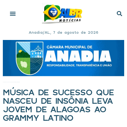
Anadia/AL, 7 de agosto de 2026
Início
»
Música de sucesso que nasceu de insônia leva jovem de Alagoas ao Grammy Latino
MÚSICA DE SUCESSO QUE
NASCEU DE INSÔNIA LEVA
JOVEM DE ALAGOAS AO
GRAMMY LATINO