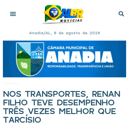
Anadia/AL, 8 de agosto de 2026
Início
»
Nos Transportes, Renan Filho teve desempenho três vezes melhor que Tarcísio
NOS TRANSPORTES, RENAN
FILHO TEVE DESEMPENHO
TRÊS VEZES MELHOR QUE
TARCÍSIO