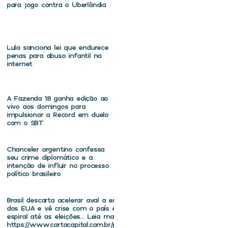
para jogo contra o Uberlândia
Lula sanciona lei que endurece
penas para abuso infantil na
internet
A Fazenda 18 ganha edição ao
vivo aos domingos para
impulsionar a Record em duelo
com o SBT
Chanceler argentino confessa
seu crime diplomático e a
intenção de influir no processo
político brasileiro
Brasil descarta acelerar aval a embaixador
dos EUA e vê crise com o país entrar em
espiral até as eleições… Leia mais em
https://www.cartacapital.com.br/politica/brasil-