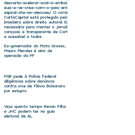
descarta-acelerar-aval-a-embaixador-dos-
eua-e-ve-crise-com-o-pais-entrar-em-
espiral-ate-as-eleicoes/. O conteúdo de
CartaCapital está protegido pela legislação
brasileira sobre direito autoral. Essa defesa é
necessária para manter o jornalismo
corajoso e transparente de CartaCapital vivo
e acessível a todos
Ex-governador do Mato Grosso,
Mauro Mendes é alvo de
operação da PF
PGR pede à Polícia Federal
diligências sobre denúncia
contra vice de Flávio Bolsonaro
por estupro
Veja quanto tempo Renan Filho
e JHC podem ter no guia
eleitoral de AL