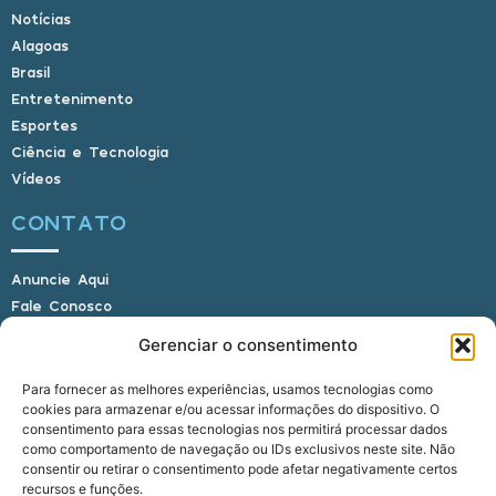
Notícias
Alagoas
Brasil
Entretenimento
Esportes
Ciência e Tecnologia
Vídeos
CONTATO
Anuncie Aqui
Fale Conosco
Internauta, envie sua foto
Gerenciar o consentimento
Para fornecer as melhores experiências, usamos tecnologias como
cookies para armazenar e/ou acessar informações do dispositivo. O
E-mail: alagoasbrasilnoticias@gmail.com
consentimento para essas tecnologias nos permitirá processar dados
Telefone: (82) 9 9691-0391 (Whatsapp)
como comportamento de navegação ou IDs exclusivos neste site. Não
Responsável Técnico: Crysthyan Carlos
consentir ou retirar o consentimento pode afetar negativamente certos
Rua do Sau - Centro - Anadia - AL - CEP:
recursos e funções.