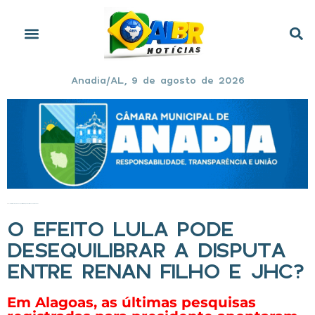
Anadia/AL, 9 de agosto de 2026
Início
»
O efeito Lula pode desequilibrar a disputa entre Renan Filho e JHC?
O EFEITO LULA PODE
DESEQUILIBRAR A DISPUTA
ENTRE RENAN FILHO E JHC?
Em Alagoas, as últimas pesquisas