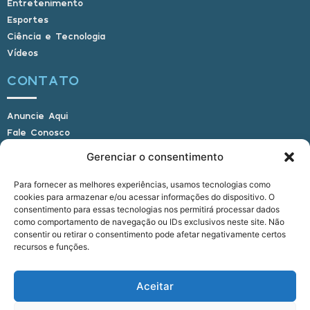
Entretenimento
Esportes
Ciência e Tecnologia
Vídeos
CONTATO
Anuncie Aqui
Fale Conosco
Internauta, envie sua foto
Gerenciar o consentimento
Para fornecer as melhores experiências, usamos tecnologias como
cookies para armazenar e/ou acessar informações do dispositivo. O
E-mail: alagoasbrasilnoticias@gmail.com
consentimento para essas tecnologias nos permitirá processar dados
Telefone: (82) 9 9691-0391 (Whatsapp)
como comportamento de navegação ou IDs exclusivos neste site. Não
Responsável Técnico: Crysthyan Carlos
consentir ou retirar o consentimento pode afetar negativamente certos
Rua do Sau - Centro - Anadia - AL - CEP:
recursos e funções.
57660-000
Aceitar