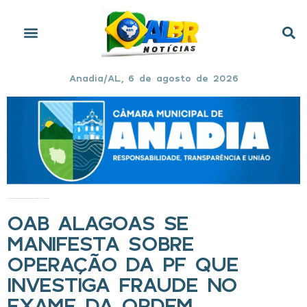
Anadia/AL, 6 de agosto de 2026
Início
»
OAB Alagoas se manifesta sobre operação da PF que investiga fraude no Exame da Ordem
OAB ALAGOAS SE
MANIFESTA SOBRE
OPERAÇÃO DA PF QUE
INVESTIGA FRAUDE NO
EXAME DA ORDEM