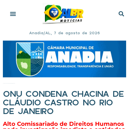
Anadia/AL, 7 de agosto de 2026
Início
»
ONU condena chacina de Cláudio Castro no Rio de Janeiro
ONU CONDENA CHACINA DE
CLÁUDIO CASTRO NO RIO
DE JANEIRO
Alto Comissariado de Direitos Humanos