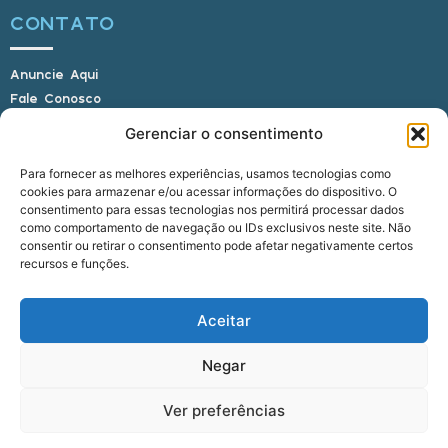
CONTATO
Anuncie Aqui
Fale Conosco
Internauta, envie sua foto
Gerenciar o consentimento
Para fornecer as melhores experiências, usamos tecnologias como
cookies para armazenar e/ou acessar informações do dispositivo. O
E-mail: alagoasbrasilnoticias@gmail.com
consentimento para essas tecnologias nos permitirá processar dados
Telefone: (82) 9 9691-0391 (Whatsapp)
como comportamento de navegação ou IDs exclusivos neste site. Não
Responsável Técnico: Crysthyan Carlos
consentir ou retirar o consentimento pode afetar negativamente certos
Rua do Sau - Centro - Anadia - AL - CEP:
recursos e funções.
57660-000
Aceitar
© 2022 - 2026 Alagoas Brasil Notícias. Todos os
Negar
direitos reservados.
Ver preferências
five
agência