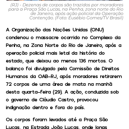
(RJ) - Dezenas de corpos são trazidos por moradores
para a Praça São Lucas, na Penha, zona norte do Rio
de Janeiro, após ação policial da Operação
Contenção. (Foto: Eusébio Gomes/TV Brasil)
A Organização das Nações Unidas (ONU)
condenou o massacre ocorrido no Complexo da
Penha, na Zona Norte do Rio de Janeiro, após a
operação policial mais letal da história do
estado, que deixou ao menos 136 mortos. O
balanço foi divulgado pela Comissão de Direitos
Humanos da OAB-RJ, após moradores retirarem
72 corpos de uma área de mata na manhã
desta quarta-feira (29). A ação, conduzida sob
o governo de Cláudio Castro, provocou
indignação dentro e fora do país.
Os corpos foram levados até a Praça São
Lucas, na Estrada João Lucas, onde lonas