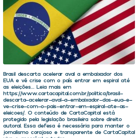
Brasil descarta acelerar aval a embaixador dos
EUA e vê crise com o país entrar em espiral até
as eleições… Leia mais em
https://www.cartacapital.com.br/politica/brasil-
descarta-acelerar-aval-a-embaixador-dos-eua-e-
ve-crise-com-o-pais-entrar-em-espiral-ate-as-
eleicoes/. O conteúdo de CartaCapital está
protegido pela legislação brasileira sobre direito
autoral. Essa defesa é necessária para manter o
jornalismo corajoso e transparente de CartaCapital