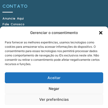
CONTATO
Anuncie Aqui
Fale Conosco
Internauta, envie sua foto
Gerenciar o consentimento
Para fornecer as melhores experiências, usamos tecnologias como
cookies para armazenar e/ou acessar informações do dispositivo. O
E-mail: alagoasbrasilnoticias@gmail.com
consentimento para essas tecnologias nos permitirá processar dados
Telefone: (82) 9 9691-0391 (Whatsapp)
como comportamento de navegação ou IDs exclusivos neste site. Não
Responsável Técnico: Crysthyan Carlos
consentir ou retirar o consentimento pode afetar negativamente certos
Rua do Sau - Centro - Anadia - AL - CEP:
recursos e funções.
57660-000
Aceitar
© 2022 - 2026 Alagoas Brasil Notícias. Todos os
Negar
direitos reservados.
Ver preferências
five
agência