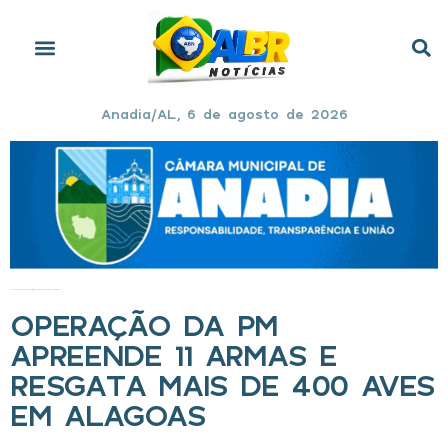
Anadia/AL, 6 de agosto de 2026
Início
»
Operação da PM apreende 11 armas e resgata mais de 400 aves em Alagoas
OPERAÇÃO DA PM
APREENDE 11 ARMAS E
RESGATA MAIS DE 400 AVES
EM ALAGOAS