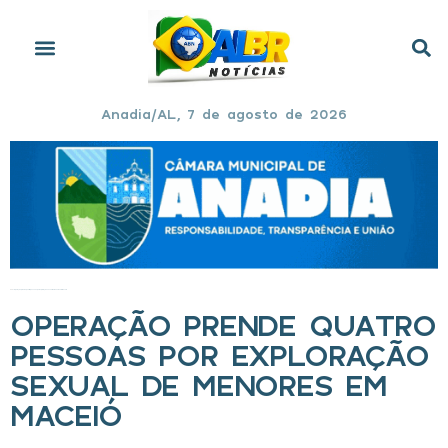
Anadia/AL, 7 de agosto de 2026
Início
»
Operação prende quatro pessoas por exploração sexual de menores em Maceió
OPERAÇÃO PRENDE QUATRO
PESSOAS POR EXPLORAÇÃO
SEXUAL DE MENORES EM
MACEIÓ