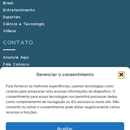
Brasil
Entretenimento
Esportes
Ciência e Tecnologia
Vídeos
CONTATO
Anuncie Aqui
Fale Conosco
Internauta, envie sua foto
Gerenciar o consentimento
Para fornecer as melhores experiências, usamos tecnologias como
cookies para armazenar e/ou acessar informações do dispositivo. O
E-mail: alagoasbrasilnoticias@gmail.com
consentimento para essas tecnologias nos permitirá processar dados
Telefone: (82) 9 9691-0391 (Whatsapp)
como comportamento de navegação ou IDs exclusivos neste site. Não
Responsável Técnico: Crysthyan Carlos
consentir ou retirar o consentimento pode afetar negativamente certos
Rua do Sau - Centro - Anadia - AL - CEP:
recursos e funções.
57660-000
Aceitar