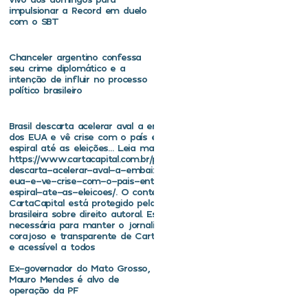
impulsionar a Record em duelo
com o SBT
Chanceler argentino confessa
seu crime diplomático e a
intenção de influir no processo
político brasileiro
Brasil descarta acelerar aval a embaixador
dos EUA e vê crise com o país entrar em
espiral até as eleições… Leia mais em
https://www.cartacapital.com.br/politica/brasil-
descarta-acelerar-aval-a-embaixador-dos-
eua-e-ve-crise-com-o-pais-entrar-em-
espiral-ate-as-eleicoes/. O conteúdo de
CartaCapital está protegido pela legislação
brasileira sobre direito autoral. Essa defesa é
necessária para manter o jornalismo
corajoso e transparente de CartaCapital vivo
e acessível a todos
Ex-governador do Mato Grosso,
Mauro Mendes é alvo de
operação da PF