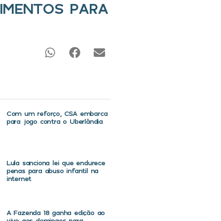
TIMENTOS PARA
Com um reforço, CSA embarca
para jogo contra o Uberlândia
Lula sanciona lei que endurece
penas para abuso infantil na
internet
A Fazenda 18 ganha edição ao
vivo aos domingos para