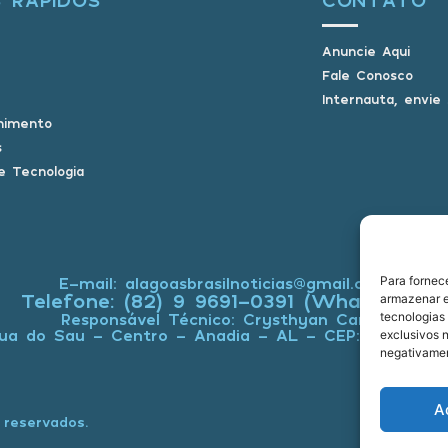
Anuncie Aqui
Fale Conosco
Internauta, envie
nimento
s
e Tecnologia
Para fornec
E-mail: alagoasbrasilnoticias@gmail.com
Telefone: (82) 9 9691-0391 (Whatsapp)
armazenar e
tecnologias
Responsável Técnico: Crysthyan Carlos
ua do Sau - Centro - Anadia - AL - CEP: 57660-0
exclusivos n
negativamen
A
 reservados.