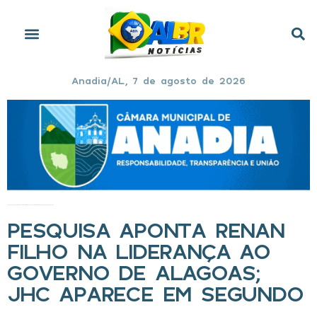
Anadia/AL, 7 de agosto de 2026
Início
»
Pesquisa aponta Renan Filho na liderança ao governo de Alagoas; JHC aparece em segundo
PESQUISA APONTA RENAN
FILHO NA LIDERANÇA AO
GOVERNO DE ALAGOAS;
JHC APARECE EM SEGUNDO