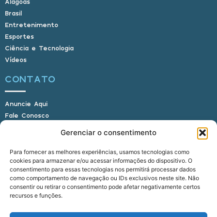
Alagoas
Brasil
Entretenimento
Esportes
Ciência e Tecnologia
Vídeos
CONTATO
Anuncie Aqui
Fale Conosco
Internauta, envie sua foto
Gerenciar o consentimento
Para fornecer as melhores experiências, usamos tecnologias como
cookies para armazenar e/ou acessar informações do dispositivo. O
E-mail: alagoasbrasilnoticias@gmail.com
consentimento para essas tecnologias nos permitirá processar dados
Telefone: (82) 9 9691-0391 (Whatsapp)
como comportamento de navegação ou IDs exclusivos neste site. Não
Responsável Técnico: Crysthyan Carlos
consentir ou retirar o consentimento pode afetar negativamente certos
Rua do Sau - Centro - Anadia - AL - CEP:
recursos e funções.
57660-000