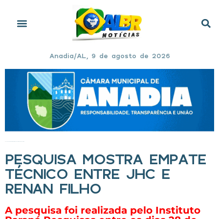
Anadia/AL, 9 de agosto de 2026
Início
»
Pesquisa mostra empate técnico entre JHC e Renan Filho
PESQUISA MOSTRA EMPATE
TÉCNICO ENTRE JHC E
RENAN FILHO
A pesquisa foi realizada pelo Instituto