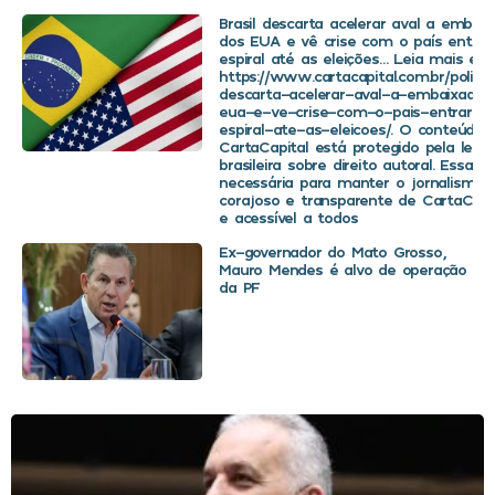
Brasil descarta acelerar aval a embaix
dos EUA e vê crise com o país entra
espiral até as eleições… Leia mais em
https://www.cartacapital.com.br/politica
descarta-acelerar-aval-a-embaixador
eua-e-ve-crise-com-o-pais-entrar-
espiral-ate-as-eleicoes/. O conteúdo 
CartaCapital está protegido pela legis
brasileira sobre direito autoral. Essa d
necessária para manter o jornalismo
corajoso e transparente de CartaCapit
e acessível a todos
Ex-governador do Mato Grosso,
Mauro Mendes é alvo de operação
da PF