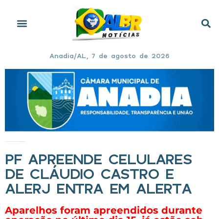
Anadia/AL, 7 de agosto de 2026
Início
»
PF apreende celulares de Cláudio Castro e Alerj entra em alerta
PF APREENDE CELULARES
DE CLÁUDIO CASTRO E
ALERJ ENTRA EM ALERTA
Aparelhos foram apreendidos durante