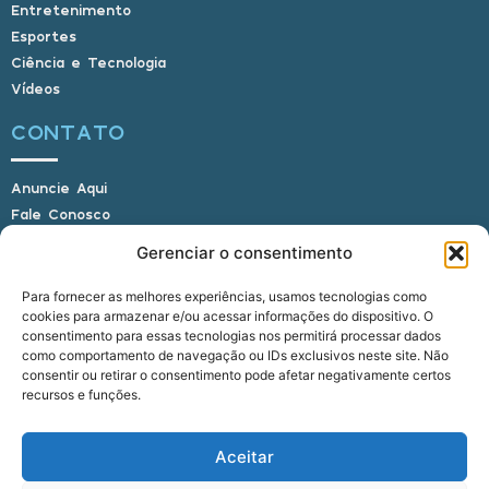
Entretenimento
Esportes
Ciência e Tecnologia
Vídeos
CONTATO
Anuncie Aqui
Fale Conosco
Internauta, envie sua foto
Gerenciar o consentimento
Para fornecer as melhores experiências, usamos tecnologias como
cookies para armazenar e/ou acessar informações do dispositivo. O
E-mail: alagoasbrasilnoticias@gmail.com
consentimento para essas tecnologias nos permitirá processar dados
Telefone: (82) 9 9691-0391 (Whatsapp)
como comportamento de navegação ou IDs exclusivos neste site. Não
Responsável Técnico: Crysthyan Carlos
consentir ou retirar o consentimento pode afetar negativamente certos
Rua do Sau - Centro - Anadia - AL - CEP:
recursos e funções.
57660-000
Aceitar