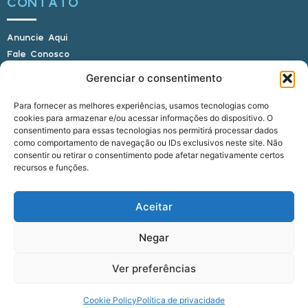
CONTATO
Anuncie Aqui
Fale Conosco
Internauta, envie sua foto
Gerenciar o consentimento
Para fornecer as melhores experiências, usamos tecnologias como
cookies para armazenar e/ou acessar informações do dispositivo. O
E-mail: alagoasbrasilnoticias@gmail.com
consentimento para essas tecnologias nos permitirá processar dados
Telefone: (82) 9 9691-0391 (Whatsapp)
como comportamento de navegação ou IDs exclusivos neste site. Não
Responsável Técnico: Crysthyan Carlos
consentir ou retirar o consentimento pode afetar negativamente certos
Rua do Sau - Centro - Anadia - AL - CEP:
recursos e funções.
57660-000
Aceitar
© 2022 - 2026 Alagoas Brasil Notícias. Todos os
Negar
direitos reservados.
Ver preferências
five
agência
Cookie Policy
Política de privacidade