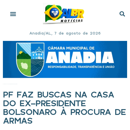
Anadia/AL, 7 de agosto de 2026
Início
»
PF faz buscas na casa do ex-presidente Bolsonaro à procura de armas
PF FAZ BUSCAS NA CASA
DO EX-PRESIDENTE
BOLSONARO À PROCURA DE
ARMAS