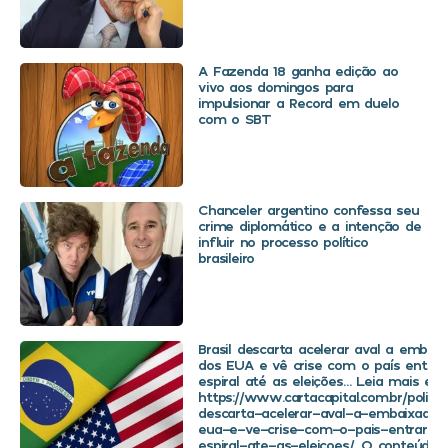
A Fazenda 18 ganha edição ao
vivo aos domingos para
impulsionar a Record em duelo
com o SBT
Chanceler argentino confessa seu
crime diplomático e a intenção de
influir no processo político
brasileiro
Brasil descarta acelerar aval a embaix
dos EUA e vê crise com o país entra
espiral até as eleições… Leia mais em
https://www.cartacapital.com.br/politica
descarta-acelerar-aval-a-embaixador
eua-e-ve-crise-com-o-pais-entrar-
espiral-ate-as-eleicoes/. O conteúdo 