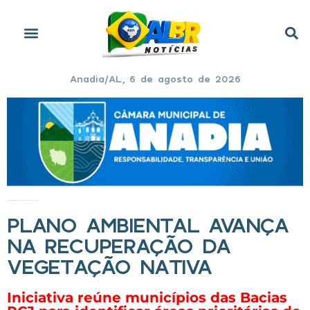
Anadia/AL, 6 de agosto de 2026
Início
»
Plano ambiental avança na recuperação da vegetação nativa
PLANO AMBIENTAL AVANÇA
NA RECUPERAÇÃO DA
VEGETAÇÃO NATIVA
Iniciativa reúne municípios das Bacias