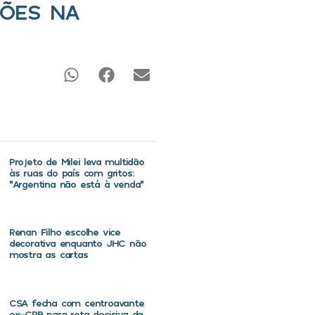
ÕES NA
Projeto de Milei leva multidão
às ruas do país com gritos:
“Argentina não está à venda”
Renan Filho escolhe vice
decorativa enquanto JHC não
mostra as cartas
CSA fecha com centroavante
ex-CRB para reta decisiva da