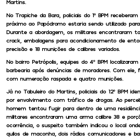
Martins.
No Trapiche da Bara, policiais do 1º BPM receber
próximo ao Papódromo estaria sendo utilizado par
Durante a abordagem, os militares encontraram t
crack, embalagens para acondicionamento de ento
precisão e 18 munições de calibres variados.
No bairro Petrópolis, equipes do 4º BPM locali
barbearia após denúncias de moradores. Com ele, fo
com numeração raspada e quatro munições.
Já no Tabuleiro do Martins, policiais do 12º BPM i
por envolvimento com tráfico de drogas. Ao perceb
homem tentou fugir para dentro de uma residência
militares encontraram uma arma calibre 38 e por
ocorrência, o suspeito também indicou o local on
quilos de maconha, dois rádios comunicadores e ba