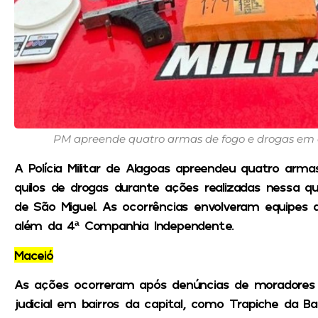
PM apreende quatro armas de fogo e drogas em
A Polícia Militar de Alagoas apreendeu quatro arm
quilos de drogas durante ações realizadas nessa qu
de São Miguel. As ocorrências envolveram equipes d
além da 4ª Companhia Independente.
Maceió
As ações ocorreram após denúncias de moradore
judicial em bairros da capital, como Trapiche da Bar