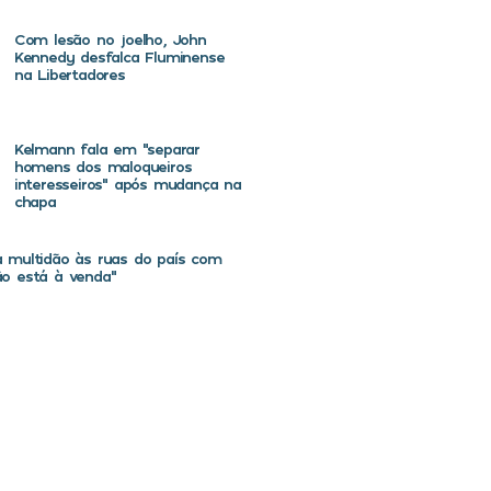
Com lesão no joelho, John
Kennedy desfalca Fluminense
na Libertadores
Kelmann fala em “separar
homens dos maloqueiros
interesseiros” após mudança na
chapa
va multidão às ruas do país com
não está à venda”