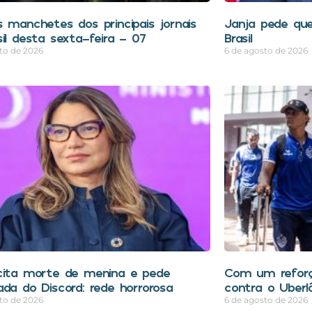
s manchetes dos principais jornais
Janja pede que
sil desta sexta-feira – 07
Brasil
to de 2026
6 de agosto de 2026
cita morte de menina e pede
Com um reforç
ada do Discord: rede horrorosa
contra o Uberl
to de 2026
6 de agosto de 2026