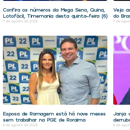
Confira os números da Mega Sena, Quina,
Veja a
Lotofácil, Timemania desta quinta-feira (6)
do Bra
7 de agosto de 2026
7 de agos
Esposa de Ramagem está há nove meses
Janja 
sem trabalhar na PGE de Roraima
derrub
6 de agosto de 2026
6 de agos