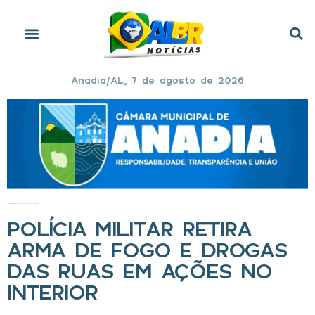
Anadia/AL, 7 de agosto de 2026
Início
»
Polícia Militar retira arma de fogo e drogas das ruas em ações no interior
POLÍCIA MILITAR RETIRA
ARMA DE FOGO E DROGAS
DAS RUAS EM AÇÕES NO
INTERIOR