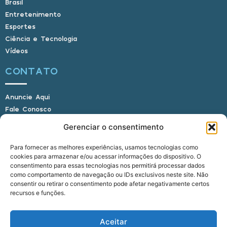
Brasil
Entretenimento
Esportes
Ciência e Tecnologia
Vídeos
CONTATO
Anuncie Aqui
Fale Conosco
Internauta, envie sua foto
Gerenciar o consentimento
Para fornecer as melhores experiências, usamos tecnologias como
cookies para armazenar e/ou acessar informações do dispositivo. O
E-mail: alagoasbrasilnoticias@gmail.com
consentimento para essas tecnologias nos permitirá processar dados
Telefone: (82) 9 9691-0391 (Whatsapp)
como comportamento de navegação ou IDs exclusivos neste site. Não
Responsável Técnico: Crysthyan Carlos
consentir ou retirar o consentimento pode afetar negativamente certos
Rua do Sau - Centro - Anadia - AL - CEP:
recursos e funções.
57660-000
Aceitar