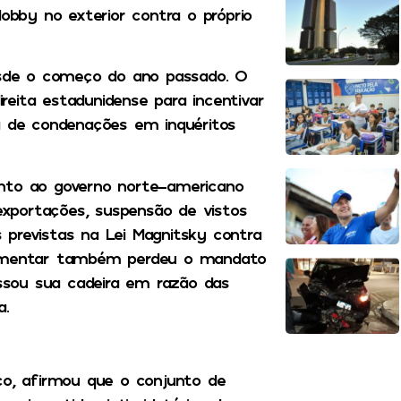
lobby no exterior contra o próprio
sde o começo do ano passado. O
eita estadunidense para incentivar
sa de condenações em inquéritos
unto ao governo norte-americano
 exportações, suspensão de vistos
 previstas na Lei Magnitsky contra
rlamentar também perdeu o mandato
ssou sua cadeira em razão das
a.
co, afirmou que o conjunto de