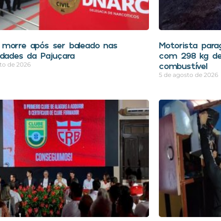
morre após ser baleado nas
Motorista para
idades da Pajuçara
com 298 kg de
combustível
to de 2026
5 de agosto de 2026