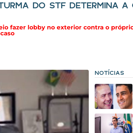
A TURMA DO STF DETERMINA 
io fazer lobby no exterior contra o próprio
 caso
NOTÍCIAS