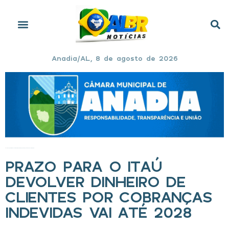
Anadia/AL, 8 de agosto de 2026
Início
»
Prazo para o Itaú devolver dinheiro de clientes por cobranças indevidas vai até 2028
PRAZO PARA O ITAÚ
DEVOLVER DINHEIRO DE
CLIENTES POR COBRANÇAS
INDEVIDAS VAI ATÉ 2028