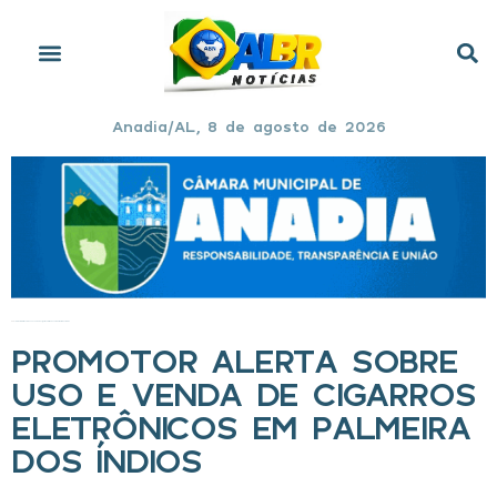
Anadia/AL, 8 de agosto de 2026
Início
»
Promotor alerta sobre uso e venda de cigarros eletrônicos em Palmeira dos Índios
PROMOTOR ALERTA SOBRE
USO E VENDA DE CIGARROS
ELETRÔNICOS EM PALMEIRA
DOS ÍNDIOS