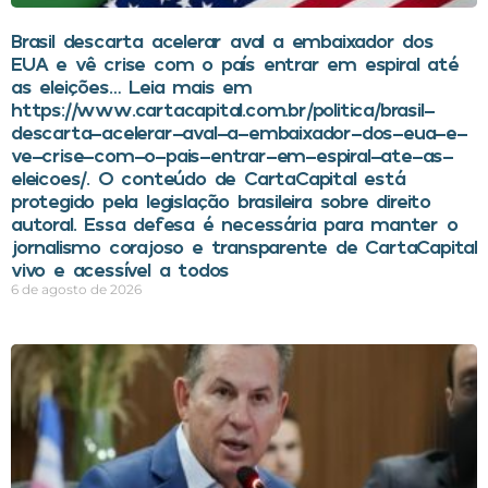
Brasil descarta acelerar aval a embaixador dos
EUA e vê crise com o país entrar em espiral até
as eleições… Leia mais em
https://www.cartacapital.com.br/politica/brasil-
descarta-acelerar-aval-a-embaixador-dos-eua-e-
ve-crise-com-o-pais-entrar-em-espiral-ate-as-
eleicoes/. O conteúdo de CartaCapital está
protegido pela legislação brasileira sobre direito
autoral. Essa defesa é necessária para manter o
jornalismo corajoso e transparente de CartaCapital
vivo e acessível a todos
6 de agosto de 2026