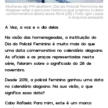
Mulheres da PM desfilam: Dia da Policial Feminina de
Alagoas refaz o percurso histórico que originou a data
comemorativa desta sexta-feira (28) | Foto: Igor Lessa
e arquivos pessoais
A Vez, a voz e o dia delas
Na visão das homenageadas, a instituição do
Dia da Policial Feminina é muito mais do que
uma data comemorativa no calendário alagoano.
As oficiais e as praças representadas nesta
série, falaram sobre o significado do 28 de
novembro.
Desde 2019, a policial feminina ganhou uma data
no calendário alagoano. Na sua visão, o que
significa essa data?
Cabo Rafaela
: Para mim, este é um marco