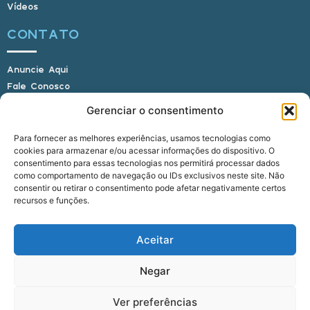
Vídeos
CONTATO
Anuncie Aqui
Fale Conosco
Internauta, envie sua foto
Gerenciar o consentimento
Para fornecer as melhores experiências, usamos tecnologias como
cookies para armazenar e/ou acessar informações do dispositivo. O
E-mail: alagoasbrasilnoticias@gmail.com
consentimento para essas tecnologias nos permitirá processar dados
Telefone: (82) 9 9691-0391 (Whatsapp)
como comportamento de navegação ou IDs exclusivos neste site. Não
Responsável Técnico: Crysthyan Carlos
consentir ou retirar o consentimento pode afetar negativamente certos
Rua do Sau - Centro - Anadia - AL - CEP:
recursos e funções.
57660-000
Aceitar
© 2022 - 2026 Alagoas Brasil Notícias. Todos os
Negar
direitos reservados.
Ver preferências
five
agência