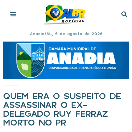
Anadia/AL, 6 de agosto de 2026
Início
»
Quem era o suspeito de assassinar o ex-delegado Ruy Ferraz morto no PR
QUEM ERA O SUSPEITO DE
ASSASSINAR O EX-
DELEGADO RUY FERRAZ
MORTO NO PR