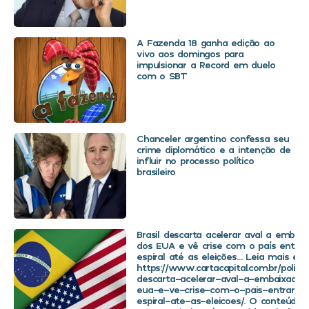
A Fazenda 18 ganha edição ao
vivo aos domingos para
impulsionar a Record em duelo
com o SBT
Chanceler argentino confessa seu
crime diplomático e a intenção de
influir no processo político
brasileiro
Brasil descarta acelerar aval a embaix
dos EUA e vê crise com o país entra
espiral até as eleições… Leia mais em
https://www.cartacapital.com.br/politica
descarta-acelerar-aval-a-embaixador
eua-e-ve-crise-com-o-pais-entrar-
espiral-ate-as-eleicoes/. O conteúdo 