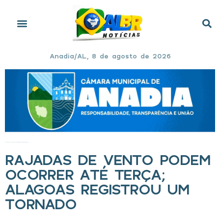
Anadia/AL, 8 de agosto de 2026
Início
»
Rajadas de vento podem ocorrer até terça; Alagoas registrou um tornado
RAJADAS DE VENTO PODEM
OCORRER ATÉ TERÇA;
ALAGOAS REGISTROU UM
TORNADO