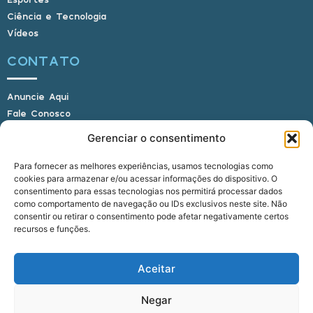
Ciência e Tecnologia
Vídeos
CONTATO
Anuncie Aqui
Fale Conosco
Internauta, envie sua foto
Gerenciar o consentimento
Para fornecer as melhores experiências, usamos tecnologias como
cookies para armazenar e/ou acessar informações do dispositivo. O
E-mail: alagoasbrasilnoticias@gmail.com
consentimento para essas tecnologias nos permitirá processar dados
Telefone: (82) 9 9691-0391 (Whatsapp)
como comportamento de navegação ou IDs exclusivos neste site. Não
Responsável Técnico: Crysthyan Carlos
consentir ou retirar o consentimento pode afetar negativamente certos
Rua do Sau - Centro - Anadia - AL - CEP:
recursos e funções.
57660-000
Aceitar
© 2022 - 2026 Alagoas Brasil Notícias. Todos os
Negar
direitos reservados.