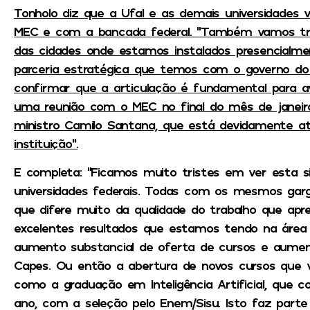
Tonholo diz que a Ufal e as demais universidades
MEC e com a bancada federal. “Também vamos tra
das cidades onde estamos instalados presencialm
parceria estratégica que temos com o governo do 
confirmar que a articulação é fundamental para a
uma reunião com o MEC no final do mês de janeir
ministro Camilo Santana, que está devidamente at
instituição”.
E completa: “Ficamos muito tristes em ver esta s
universidades federais. Todas com os mesmos garg
que difere muito da qualidade do trabalho que ap
excelentes resultados que estamos tendo na área
aumento substancial de oferta de cursos e aumen
Capes. Ou então a abertura de novos cursos que v
como a graduação em Inteligência Artificial, que
ano, com a seleção pelo Enem/Sisu. Isto faz parte