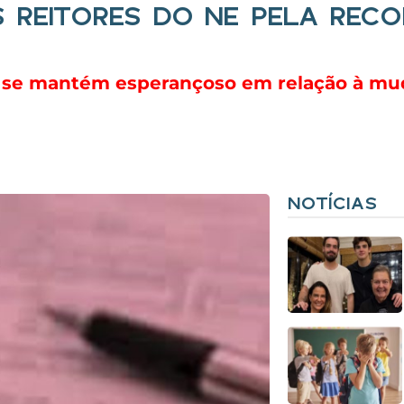
S REITORES DO NE PELA REC
s se mantém esperançoso em relação à mu
NOTÍCIAS