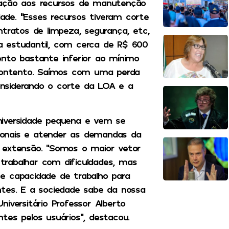
lação aos recursos de manutenção
de. “Esses recursos tiveram corte
ntratos de limpeza, segurança, etc,
a estudantil, com cerca de R$ 600
to bastante inferior ao mínimo
 contento. Saímos com uma perda
nsiderando o corte da LOA e a
niversidade pequena e vem se
ionais e atender as demandas da
 extensão. “Somos o maior vetor
rabalhar com dificuldades, mas
e capacidade de trabalho para
ntes. E a sociedade sabe da nossa
iversitário Professor Alberto
tes pelos usuários”, destacou.