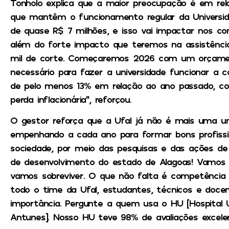
Tonholo explica que a maior preocupação é em re
que mantêm o funcionamento regular da Universida
de quase R$ 7 milhões, e isso vai impactar nos co
além do forte impacto que teremos na assistênci
mil de corte. Começaremos 2026 com um orçamen
necessário para fazer a universidade funcionar a
de pelo menos 13% em relação ao ano passado, co
perda inflacionária”, reforçou.
O gestor reforça que a Ufal já não é mais uma u
empenhando a cada ano para formar bons profiss
sociedade, por meio das pesquisas e das ações de
de desenvolvimento do estado de Alagoas! Vamos t
vamos sobreviver. O que não falta é competência 
todo o time da Ufal, estudantes, técnicos e doce
importância. Pergunte a quem usa o HU [Hospital Un
Antunes]. Nosso HU teve 98% de avaliações excelen