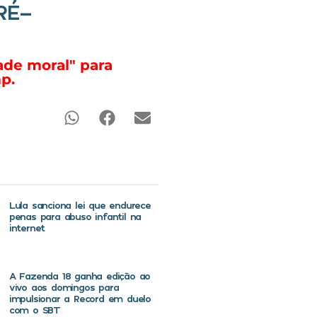
RÉ-
ade moral" para
p.
Lula sanciona lei que endurece
penas para abuso infantil na
internet
A Fazenda 18 ganha edição ao
vivo aos domingos para
impulsionar a Record em duelo
com o SBT