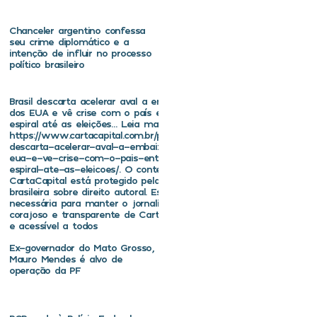
Chanceler argentino confessa
seu crime diplomático e a
intenção de influir no processo
político brasileiro
Brasil descarta acelerar aval a embaixador
dos EUA e vê crise com o país entrar em
espiral até as eleições… Leia mais em
https://www.cartacapital.com.br/politica/brasil-
descarta-acelerar-aval-a-embaixador-dos-
eua-e-ve-crise-com-o-pais-entrar-em-
espiral-ate-as-eleicoes/. O conteúdo de
CartaCapital está protegido pela legislação
brasileira sobre direito autoral. Essa defesa é
necessária para manter o jornalismo
corajoso e transparente de CartaCapital vivo
e acessível a todos
Ex-governador do Mato Grosso,
Mauro Mendes é alvo de
operação da PF