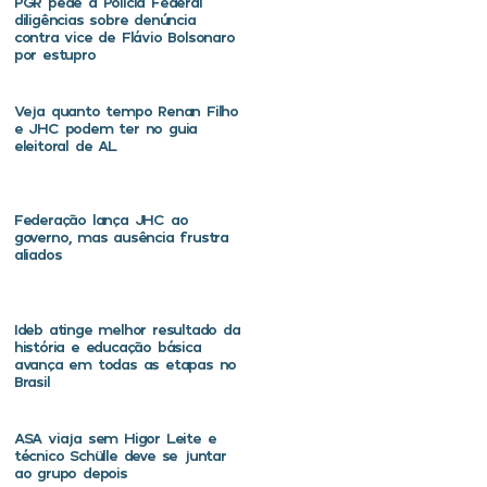
PGR pede à Polícia Federal
diligências sobre denúncia
contra vice de Flávio Bolsonaro
por estupro
Veja quanto tempo Renan Filho
e JHC podem ter no guia
eleitoral de AL
Federação lança JHC ao
governo, mas ausência frustra
aliados
Ideb atinge melhor resultado da
história e educação básica
avança em todas as etapas no
Brasil
ASA viaja sem Higor Leite e
técnico Schülle deve se juntar
ao grupo depois