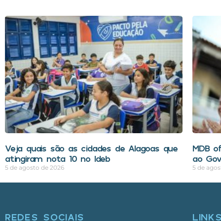
Veja quais são as cidades de Alagoas que
MDB of
atingiram nota 10 no Ideb
ao Gov
5 de agosto de 2026
5 de agos
REDES SOCIAIS
LINK