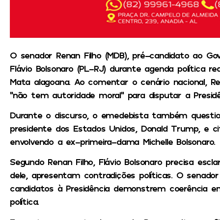
O senador Renan Filho (MDB), pré-candidato ao Gov
Flávio Bolsonaro (PL-RJ) durante agenda política r
Mata alagoana. Ao comentar o cenário nacional, R
“não tem autoridade moral” para disputar a Presidê
Durante o discurso, o emedebista também question
presidente dos Estados Unidos, Donald Trump, e cit
envolvendo a ex-primeira-dama Michelle Bolsonaro.
Segundo Renan Filho, Flávio Bolsonaro precisa escla
dele, apresentam contradições políticas. O senado
candidatos à Presidência demonstrem coerência en
política.