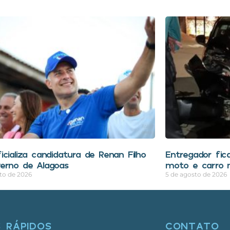
icializa candidatura de Renan Filho
Entregador fica
erno de Alagoas
moto e carro n
to de 2026
5 de agosto de 2026
S RÁPIDOS
CONTATO