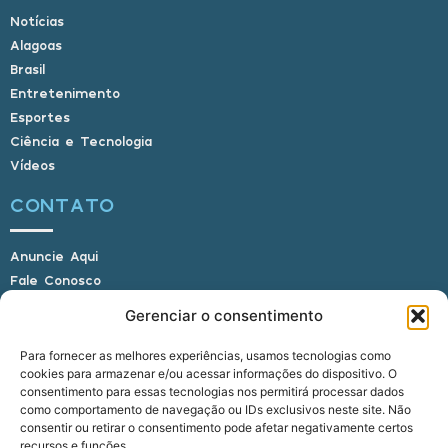
Notícias
Alagoas
Brasil
Entretenimento
Esportes
Ciência e Tecnologia
Vídeos
CONTATO
Anuncie Aqui
Fale Conosco
Internauta, envie sua foto
Gerenciar o consentimento
Para fornecer as melhores experiências, usamos tecnologias como
cookies para armazenar e/ou acessar informações do dispositivo. O
E-mail: alagoasbrasilnoticias@gmail.com
consentimento para essas tecnologias nos permitirá processar dados
Telefone: (82) 9 9691-0391 (Whatsapp)
como comportamento de navegação ou IDs exclusivos neste site. Não
Responsável Técnico: Crysthyan Carlos
consentir ou retirar o consentimento pode afetar negativamente certos
Rua do Sau - Centro - Anadia - AL - CEP:
recursos e funções.