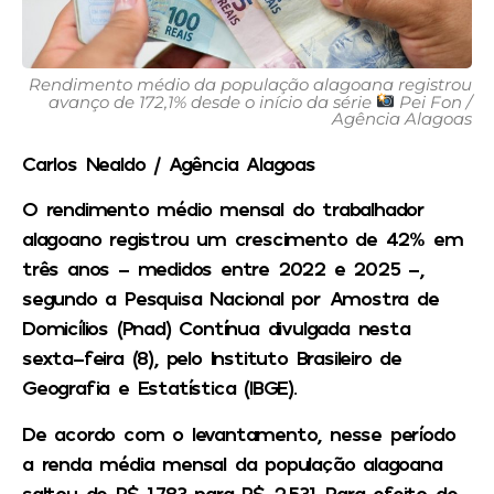
Rendimento médio da população alagoana registrou
avanço de 172,1% desde o início da série
Pei Fon /
Agência Alagoas
Carlos Nealdo / Agência Alagoas
O rendimento médio mensal do trabalhador
alagoano registrou um crescimento de 42% em
três anos – medidos entre 2022 e 2025 –,
segundo a Pesquisa Nacional por Amostra de
Domicílios (Pnad) Contínua divulgada nesta
sexta-feira (8), pelo Instituto Brasileiro de
Geografia e Estatística (IBGE).
De acordo com o levantamento, nesse período
a renda média mensal da população alagoana
saltou de R$ 1.783 para R$ 2.531. Para efeito de