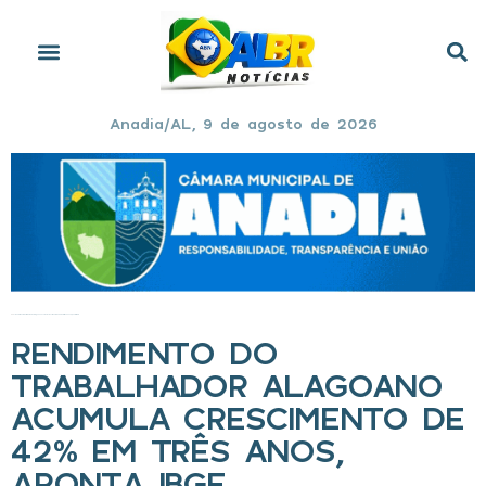
Anadia/AL, 9 de agosto de 2026
Início
»
Rendimento do trabalhador alagoano acumula crescimento de 42% em três anos, aponta IBGE
RENDIMENTO DO
TRABALHADOR ALAGOANO
ACUMULA CRESCIMENTO DE
42% EM TRÊS ANOS,
APONTA IBGE