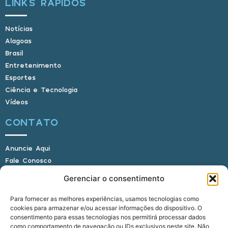
LINKS RÁPIDOS
Notícias
Alagoas
Brasil
Entretenimento
Esportes
Ciência e Tecnologia
Vídeos
CONTATO
Anuncie Aqui
Fale Conosco
Internauta, envie sua foto
Gerenciar o consentimento
Para fornecer as melhores experiências, usamos tecnologias como
cookies para armazenar e/ou acessar informações do dispositivo. O
E-mail: alagoasbrasilnoticias@gmail.com
consentimento para essas tecnologias nos permitirá processar dados
Telefone: (82) 9 9691-0391 (Whatsapp)
como comportamento de navegação ou IDs exclusivos neste site. Não