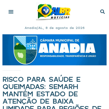
Anadia/AL, 8 de agosto de 2026
Início
»
Risco para saúde e queimadas: Semarh mantém estado de atenção de baixa umidade para regiões de Alagoas
RISCO PARA SAÚDE E
QUEIMADAS: SEMARH
MANTÉM ESTADO DE
ATENÇÃO DE BAIXA
UMIDADE PARA REGIÕES DE