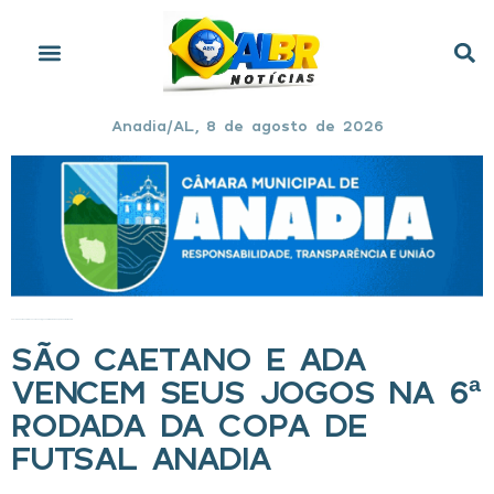
Anadia/AL, 8 de agosto de 2026
Início
»
São Caetano e ADA vencem seus jogos na 6ª rodada da Copa de Futsal Anadia
SÃO CAETANO E ADA
VENCEM SEUS JOGOS NA 6ª
RODADA DA COPA DE
FUTSAL ANADIA