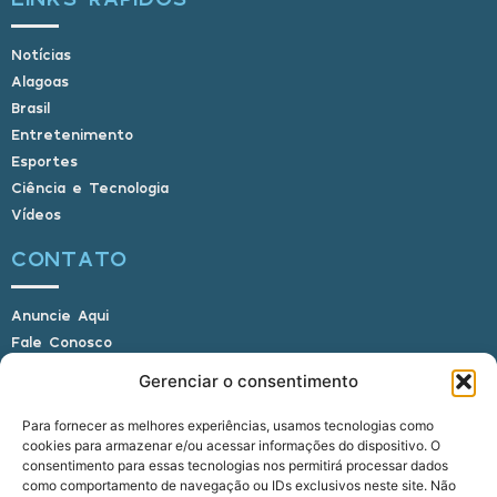
Notícias
Alagoas
Brasil
Entretenimento
Esportes
Ciência e Tecnologia
Vídeos
CONTATO
Anuncie Aqui
Fale Conosco
Internauta, envie sua foto
Gerenciar o consentimento
Para fornecer as melhores experiências, usamos tecnologias como
cookies para armazenar e/ou acessar informações do dispositivo. O
E-mail: alagoasbrasilnoticias@gmail.com
consentimento para essas tecnologias nos permitirá processar dados
Telefone: (82) 9 9691-0391 (Whatsapp)
como comportamento de navegação ou IDs exclusivos neste site. Não