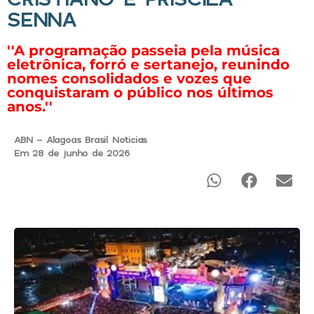
SENNA
''A programação passeia pela música
eletrônica, forró e sertanejo, reunindo
nomes consolidados e vozes que
conquistaram o público nos últimos
anos.''
ABN - Alagoas Brasil Noticias
Em 28 de junho de 2026