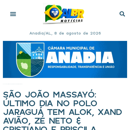
Anadia/AL, 8 de agosto de 2026
Início
»
São João Massayó: Último dia no Polo Jaraguá tem Alok, Xand Avião, Zé Neto & Cristiano e Priscila Senna
SÃO JOÃO MASSAYÓ:
ÚLTIMO DIA NO POLO
JARAGUÁ TEM ALOK, XAND
AVIÃO, ZÉ NETO &
CRISTIANO E PRISCILA