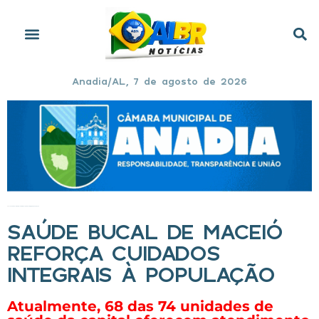
Anadia/AL, 7 de agosto de 2026
Início
»
Saúde Bucal de Maceió reforça cuidados integrais à população
SAÚDE BUCAL DE MACEIÓ
REFORÇA CUIDADOS
INTEGRAIS À POPULAÇÃO
Atualmente, 68 das 74 unidades de