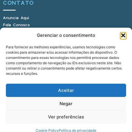
CONTATO
Anuncie Aqui
Fale Conosco
Internauta, envie sua foto
Gerenciar o consentimento
Para fornecer as melhores experiências, usamos tecnologias como
cookies para armazenar e/ou acessar informações do dispositivo. O
E-mail: alagoasbrasilnoticias@gmail.com
consentimento para essas tecnologias nos permitirá processar dados
Telefone: (82) 9 9691-0391 (Whatsapp)
como comportamento de navegação ou IDs exclusivos neste site. Não
Responsável Técnico: Crysthyan Carlos
consentir ou retirar o consentimento pode afetar negativamente certos
Rua do Sau - Centro - Anadia - AL - CEP:
recursos e funções.
57660-000
Aceitar
© 2022 - 2026 Alagoas Brasil Notícias. Todos os
Negar
direitos reservados.
Ver preferências
five
agência
Cookie Policy
Política de privacidade