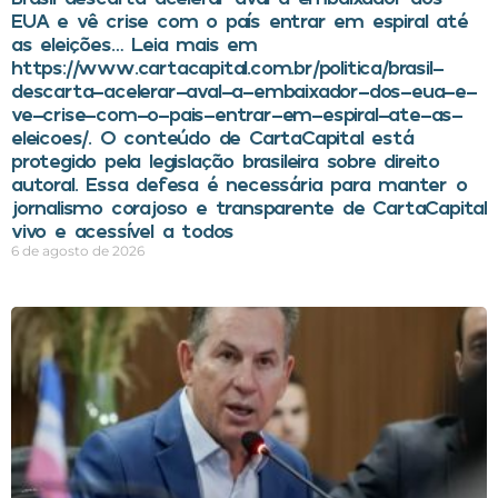
EUA e vê crise com o país entrar em espiral até
as eleições… Leia mais em
https://www.cartacapital.com.br/politica/brasil-
descarta-acelerar-aval-a-embaixador-dos-eua-e-
ve-crise-com-o-pais-entrar-em-espiral-ate-as-
eleicoes/. O conteúdo de CartaCapital está
protegido pela legislação brasileira sobre direito
autoral. Essa defesa é necessária para manter o
jornalismo corajoso e transparente de CartaCapital
vivo e acessível a todos
6 de agosto de 2026