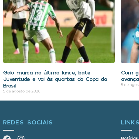
Galo marca no último lance, bate
Com go
Juventude e vai às quartas da Copa do
avança
Brasil
5 de agos
5 de agosto de 2026
REDES SOCIAIS
LINK
Notícias