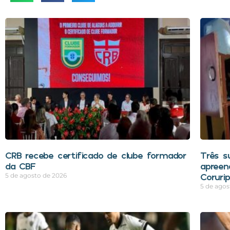
CRB recebe certificado de clube formador
Três s
da CBF
apreen
Coruri
5 de agosto de 2026
5 de agos