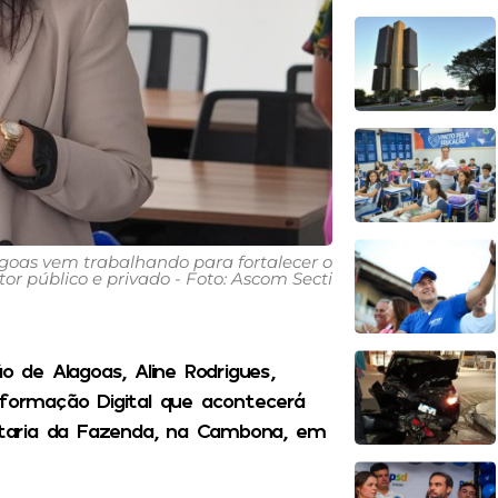
goas vem trabalhando para fortalecer o
tor público e privado - Foto: Ascom Secti
o de Alagoas, Aline Rodrigues,
sformação Digital que acontecerá
retaria da Fazenda, na Cambona, em