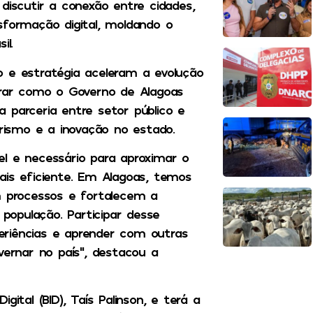
discutir a conexão entre cidades,
sformação digital, moldando o
il.
o e estratégia aceleram a evolução
strar como o Governo de Alagoas
 parceria entre setor público e
ismo e a inovação no estado.
l e necessário para aproximar o
ais eficiente. Em Alagoas, temos
m processos e fortalecem a
opulação. Participar desse
eriências e aprender com outras
vernar no país”, destacou a
ital (BID), Taís Palinson, e terá a