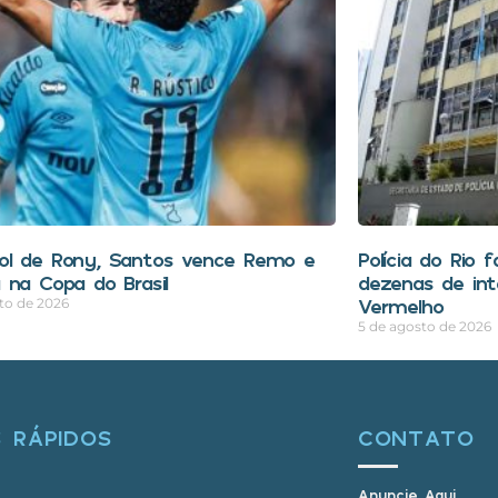
l de Rony, Santos vence Remo e
Polícia do Rio 
 na Copa do Brasil
dezenas de in
Vermelho
to de 2026
5 de agosto de 2026
S RÁPIDOS
CONTATO
Anuncie Aqui