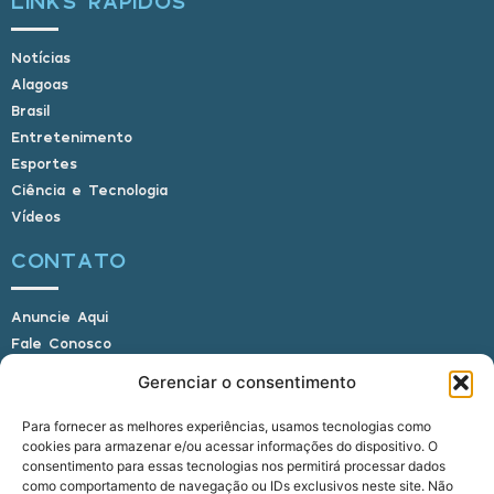
LINKS RÁPIDOS
Notícias
Alagoas
Brasil
Entretenimento
Esportes
Ciência e Tecnologia
Vídeos
CONTATO
Anuncie Aqui
Fale Conosco
Internauta, envie sua foto
Gerenciar o consentimento
Para fornecer as melhores experiências, usamos tecnologias como
cookies para armazenar e/ou acessar informações do dispositivo. O
E-mail: alagoasbrasilnoticias@gmail.com
consentimento para essas tecnologias nos permitirá processar dados
Telefone: (82) 9 9691-0391 (Whatsapp)
como comportamento de navegação ou IDs exclusivos neste site. Não