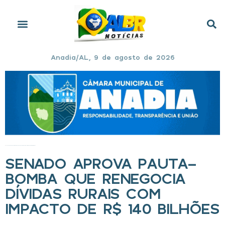
Anadia/AL, 9 de agosto de 2026
Início
»
Senado aprova pauta-bomba que renegocia dívidas rurais com impacto de R$ 140 bilhões
SENADO APROVA PAUTA-
BOMBA QUE RENEGOCIA
DÍVIDAS RURAIS COM
IMPACTO DE R$ 140 BILHÕES