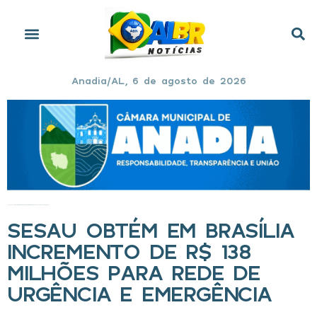
Anadia/AL, 6 de agosto de 2026
Início
»
Sesau obtém em Brasília incremento de R$ 138 milhões para rede de urgência e emergência
SESAU OBTÉM EM BRASÍLIA
INCREMENTO DE R$ 138
MILHÕES PARA REDE DE
URGÊNCIA E EMERGÊNCIA