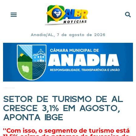
Anadia/AL, 7 de agosto de 2026
Início
»
Setor de turismo de AL cresce 3,1% em agosto, aponta IBGE
SETOR DE TURISMO DE AL
CRESCE 3,1% EM AGOSTO,
APONTA IBGE
''Com isso, o segmento de turismo está