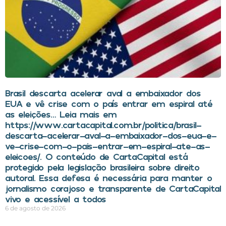
Brasil descarta acelerar aval a embaixador dos
EUA e vê crise com o país entrar em espiral até
as eleições… Leia mais em
https://www.cartacapital.com.br/politica/brasil-
descarta-acelerar-aval-a-embaixador-dos-eua-e-
ve-crise-com-o-pais-entrar-em-espiral-ate-as-
eleicoes/. O conteúdo de CartaCapital está
protegido pela legislação brasileira sobre direito
autoral. Essa defesa é necessária para manter o
jornalismo corajoso e transparente de CartaCapital
vivo e acessível a todos
6 de agosto de 2026